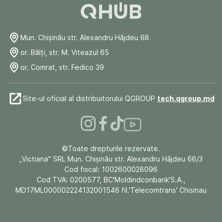
Mun. Chişinău str. Alexandru Hâjdeu 68
or. Bălți, str. M. Viteazul 65
or. Comrat, str. Fedico 39
Site-ul oficial al distribuitorului QGROUP
tech.qgroup.md
©Toate drepturile rezervate.
„Victiana" SRL Mun. Chişinău str. Alexandru Hâjdeu 66/3
Cod fiscal: 1002600028096
Cod TVA: 0200577, BC'Moldindconbank'S.A.,
MD17ML000002224132001546 fil.'Telecomtrans' Chisinau