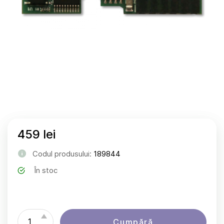
459 lei
Codul produsului:
189844
În stoc
Cumpără