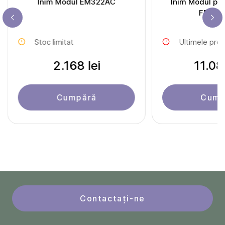
Inim Modul EM322AC
Inim Modul pan
FPMLE
Stoc limitat
Ultimele pro
2.168 lei
11.08
Cumpără
Cump
Contactați-ne