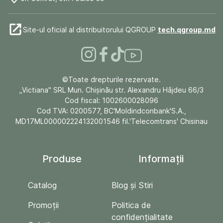
Site-ul oficial al distribuitorului QGROUP
tech.qgroup.md
©Toate drepturile rezervate.
„Victiana" SRL Mun. Chişinău str. Alexandru Hâjdeu 66/3
Cod fiscal: 1002600028096
Cod TVA: 0200577, BC'Moldindconbank'S.A.,
MD17ML000002224132001546 fil.'Telecomtrans' Chisinau
Produse
Informații
Catalog
Blog și Stiri
Promoții
Politica de
confidențialitate