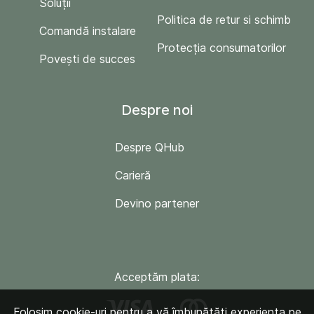
Soluții
Politica de retur si schimb
Comandă instalare
Protecția consumatorilor
Povești de succes
Despre noi
Despre QHub
Carieră
Devino partener
Acceptăm plata:
Folosim cookie-uri pentru a vă îmbunătăți experiența pe