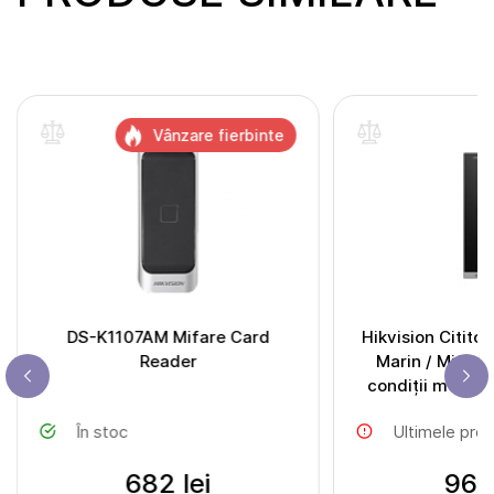
Vânzare fierbinte
DS-K1107AM Mifare Card
Hikvision Citito
Reader
Marin / Mifare
condiții meteo
În stoc
Ultimele pro
682 lei
961 