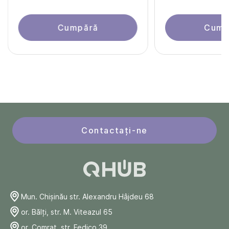
Cumpără
Cump
Contactați-ne
Mun. Chişinău str. Alexandru Hâjdeu 68
or. Bălți, str. M. Viteazul 65
or. Comrat, str. Fedico 39