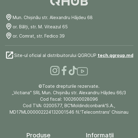
Mun. Chişinău str. Alexandru Hâjdeu 68
or. Bălți, str. M. Viteazul 65
or. Comrat, str. Fedico 39
Site-ul oficial al distribuitorului QGROUP
tech.qgroup.md
©Toate drepturile rezervate.
„Victiana" SRL Mun. Chişinău str. Alexandru Hâjdeu 66/3
Cod fiscal: 1002600028096
Cod TVA: 0200577, BC'Moldindconbank'S.A.,
MD17ML000002224132001546 fil.'Telecomtrans' Chisinau
Produse
Informații