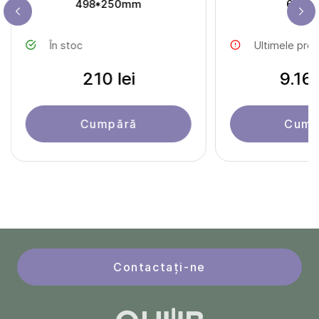
498*250mm
600*
În stoc
Ultimele pro
210 lei
9.160
Cumpără
Cump
Contactați-ne