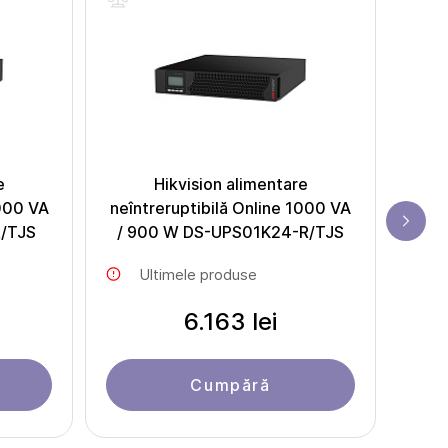
e
Hikvision alimentare
Zoll
2000 VA
neîntreruptibilă Online 1000 VA
/TJS
/ 900 W DS-UPS01K24-R/TJS
Ultimele produse
6.163 lei
Cumpără