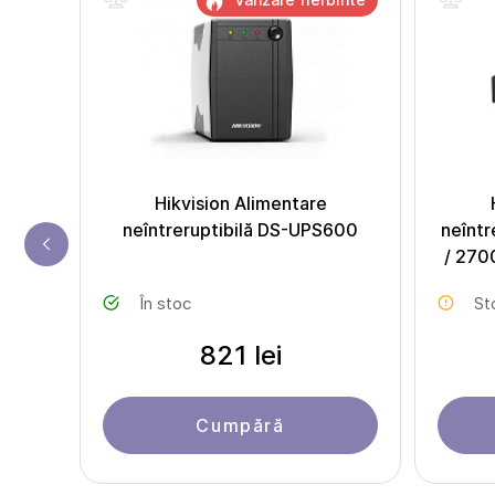
Hikvision Alimentare
neîntreruptibilă DS-UPS600
neîntr
/ 270
În stoc
St
821 lei
Cumpără