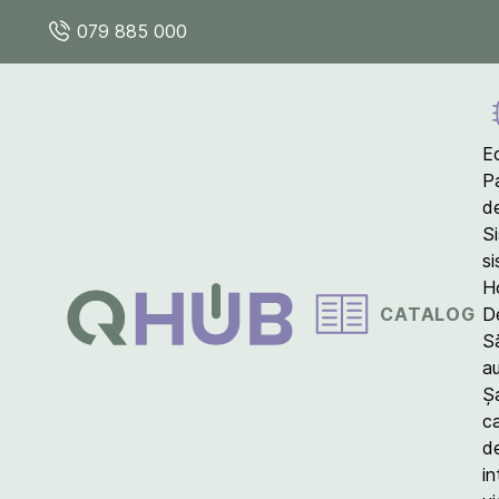
079 885 000
E
P
d
S
s
Ho
CATALOG
D
S
a
Ș
c
d
in