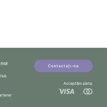
 noi
Contactați-ne
QHub
Acceptăm plata:
artener