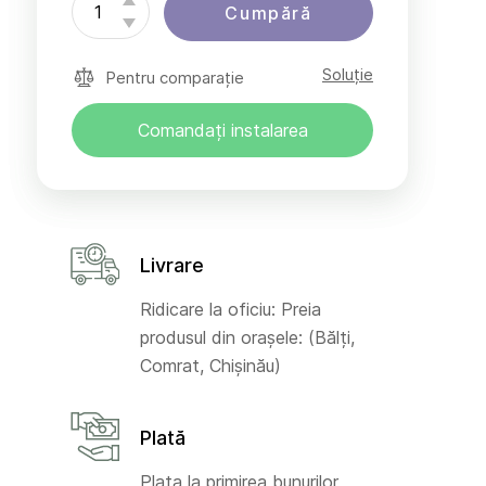
Cumpără
Soluție
Pentru comparație
Comandați instalarea
Livrare
Ridicare la oficiu: Preia
produsul din orașele: (Bălți,
Comrat, Chișinău)
Plată
Plata la primirea bunurilor,