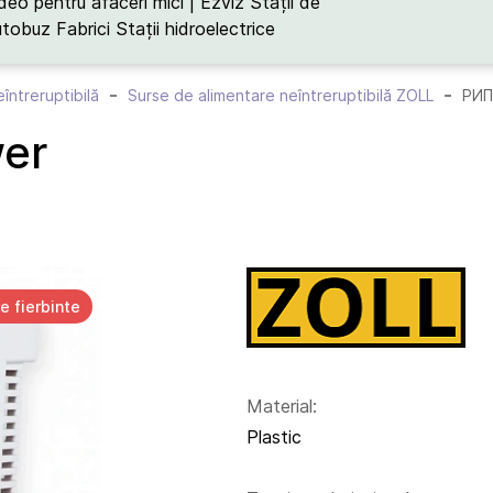
deo pentru afaceri mici | Ezviz
Stații de
utobuz
Fabrici
Stații hidroelectrice
întreruptibilă
Surse de alimentare neîntreruptibilă ZOLL
РИП
er
e fierbinte
Material:
Plastic