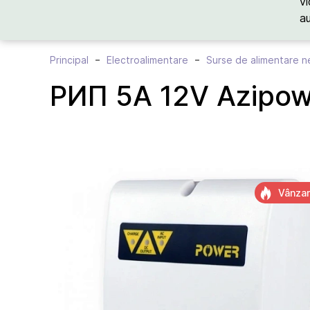
vi
a
Principal
Electroalimentare
Surse de alimentare ne
РИП 5А 12V Azipow
Vânzar