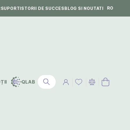
RO
R
SUPORT
ISTORII DE SUCCES
BLOG SI NOUTATI
ȚII
QLAB