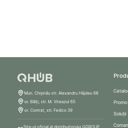
Prod
Catalo
Mun. Chişinău str. Alexandru Hâjdeu 68
or. Bălți, str. M. Viteazul 65
Promoț
or. Comrat, str. Fedico 39
Soluții
Comand
Site-ul oficial al distribuitorului QGROUP