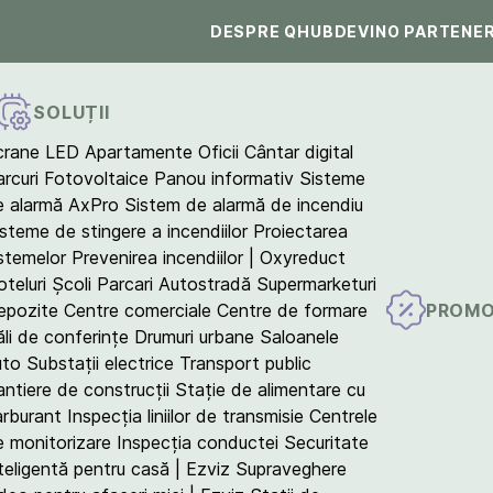
DESPRE QHUB
DEVINO PARTENE
SOLUȚII
crane LED
Apartamente
Oficii
Cântar digital
arcuri Fotovoltaice
Panou informativ
Sisteme
e alarmă AxPro
Sistem de alarmă de incendiu
isteme de stingere a incendiilor
Proiectarea
istemelor
Prevenirea incendiilor | Oxyreduct
teluri
Școli
Parcari
Autostradă
Supermarketuri
PROMO
epozite
Centre comerciale
Centre de formare
ăli de conferințe
Drumuri urbane
Saloanele
uto
Substații electrice
Transport public
antiere de construcții
Stație de alimentare cu
arburant
Inspecția liniilor de transmisie
Centrele
e monitorizare
Inspecția conductei
Securitate
teligentă pentru casă | Ezviz
Supraveghere