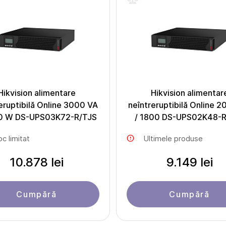
Hikvision alimentare
Hikvision alimentar
eruptibilă Online 3000 VA
neîntreruptibilă Online 
0 W DS-UPS03K72-R/TJS
/ 1800 DS-UPS02K48-R
oc limitat
Ultimele produse
10.878 lei
9.149 lei
Cumpără
Cumpără