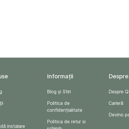
use
Informații
Despre
g
Blog și Stiri
Despre 
ii
Politica de
Carieră
confidențialitate
Devino p
Politica de retur si
ă instalare
schimb