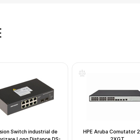
E
sion Switch industrial de
HPE Aruba Comutator 
rizare Long Distance DS-
2XGT