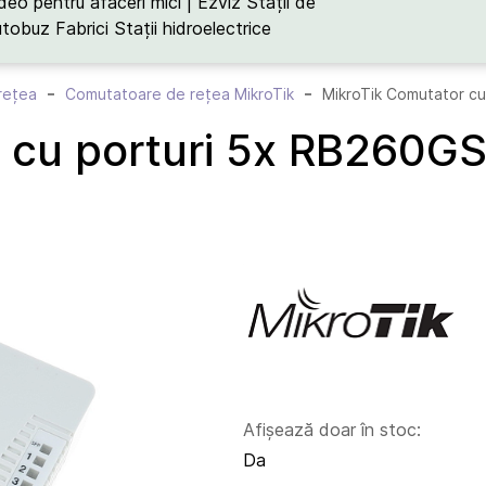
deo pentru afaceri mici | Ezviz
Stații de
utobuz
Fabrici
Stații hidroelectrice
rețea
Comutatoare de rețea MikroTik
MikroTik Comutator c
 cu porturi 5x RB260G
Afișează doar în stoc:
Da