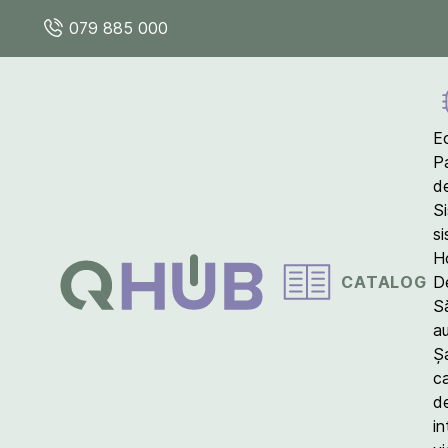
079 885 000
E
P
d
S
s
Ho
CATALOG
D
S
a
Ș
c
d
in