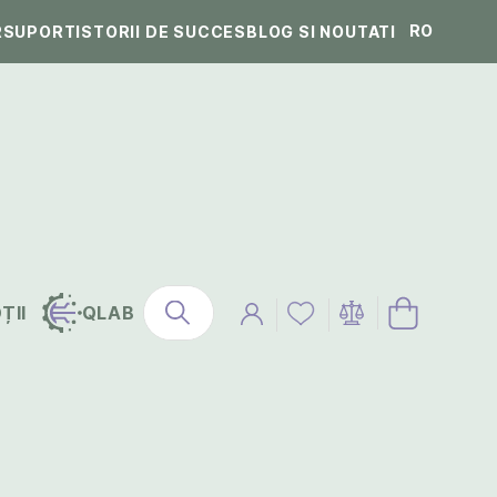
RO
R
SUPORT
ISTORII DE SUCCES
BLOG SI NOUTATI
ȚII
QLAB