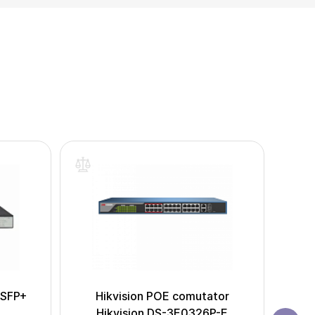
2SFP+
Hikvision POE comutator
Hik
Hikvision DS-3E0326P-E
r