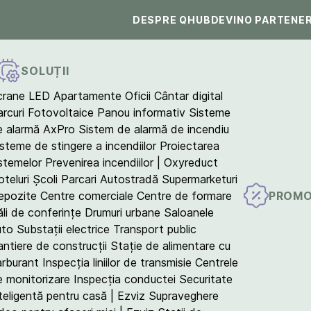
DESPRE QHUB
DEVINO PARTENE
SOLUȚII
crane LED
Apartamente
Oficii
Cântar digital
arcuri Fotovoltaice
Panou informativ
Sisteme
e alarmă AxPro
Sistem de alarmă de incendiu
isteme de stingere a incendiilor
Proiectarea
istemelor
Prevenirea incendiilor | Oxyreduct
teluri
Școli
Parcari
Autostradă
Supermarketuri
PROMO
epozite
Centre comerciale
Centre de formare
ăli de conferințe
Drumuri urbane
Saloanele
uto
Substații electrice
Transport public
antiere de construcții
Stație de alimentare cu
arburant
Inspecția liniilor de transmisie
Centrele
e monitorizare
Inspecția conductei
Securitate
teligentă pentru casă | Ezviz
Supraveghere