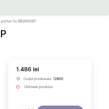
u porturi 5x RB260GSP
SP
1.486 lei
Codul produsului:
12800
Ultimele produse