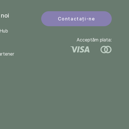
 noi
Contactați-ne
QHub
Acceptăm plata:
artener