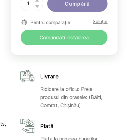
Cumpără
Soluție
Pentru comparație
Comandați instalarea
Livrare
Ridicare la oficiu: Preia
produsul din orașele: (Bălți,
Comrat, Chișinău)
ts,
Plată
Plata la primirea bunurilor,