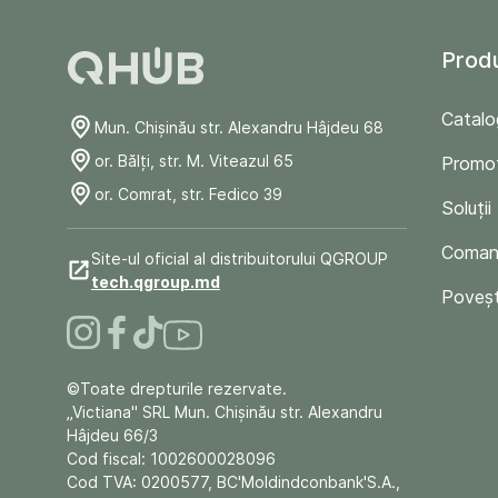
Prod
Catalo
Mun. Chişinău str. Alexandru Hâjdeu 68
or. Bălți, str. M. Viteazul 65
Promoț
or. Comrat, str. Fedico 39
Soluții
Comand
Site-ul oficial al distribuitorului QGROUP
tech.qgroup.md
Poveșt
©Toate drepturile rezervate.
„Victiana" SRL Mun. Chişinău str. Alexandru
Hâjdeu 66/3
Cod fiscal: 1002600028096
Cod TVA: 0200577, BC'Moldindconbank'S.A.,