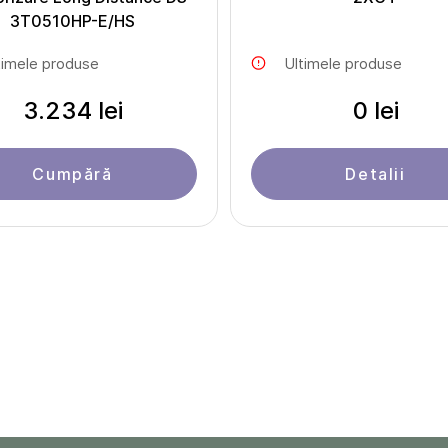
3T0510HP-E/HS
timele produse
Ultimele produse
3.234 lei
0 lei
Cumpără
Detalii