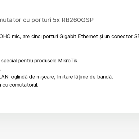
mutator cu porturi 5x RB260GSP
O mic, are cinci porturi Gigabit Ethernet și un conector SFP
pecial pentru produsele MikroTik.
.
LAN, oglindă de mișcare, limitare lățime de bandă.
ă cu comutatorul.