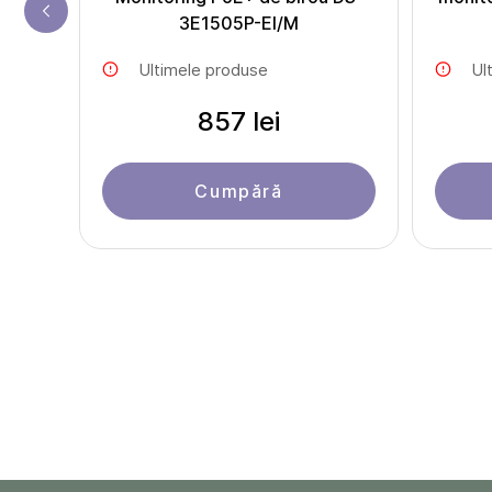
3E1505P-EI/M
Ultimele produse
Ul
857 lei
Cumpără