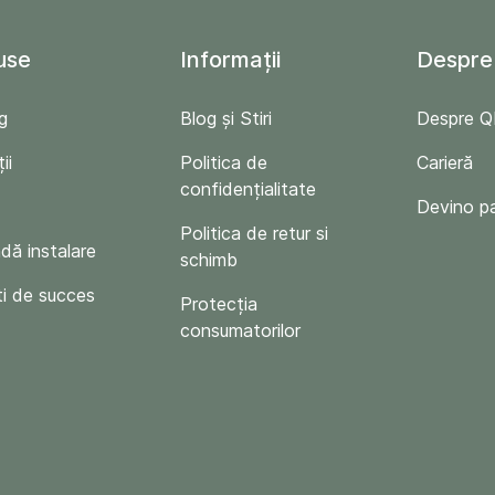
use
Informații
Despre
g
Blog și Stiri
Despre 
ii
Politica de
Carieră
confidențialitate
Devino p
Politica de retur si
ă instalare
schimb
i de succes
Protecția
consumatorilor