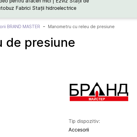
deo pentru afaceri mici | Ezviz
Stații de
utobuz
Fabrici
Stații hidroelectrice
orii BRAND MASTER
Manometru cu releu de presiune
 de presiune
Tip dispozitiv:
Accesorii