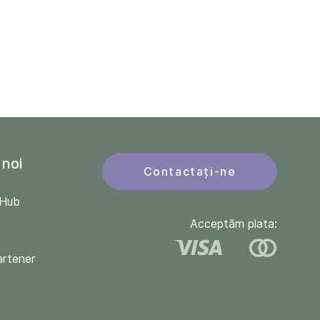
 noi
Contactați-ne
QHub
Acceptăm plata:
artener