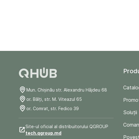
Prod
Catalo
Mun. Chişinău str. Alexandru Hâjdeu 68
or. Bălți, str. M. Viteazul 65
Promoț
or. Comrat, str. Fedico 39
Soluții
Comand
Site-ul oficial al distribuitorului QGROUP
tech.qgroup.md
Poveșt