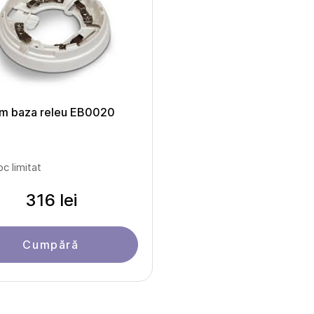
im baza releu EB0020
oc limitat
316 lei
Cumpără