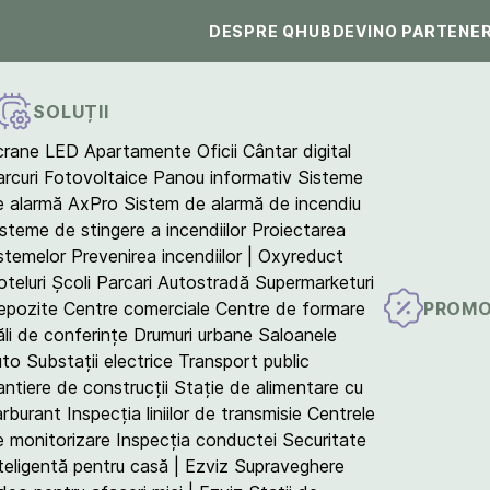
DESPRE QHUB
DEVINO PARTENE
SOLUȚII
crane LED
Apartamente
Oficii
Cântar digital
arcuri Fotovoltaice
Panou informativ
Sisteme
e alarmă AxPro
Sistem de alarmă de incendiu
isteme de stingere a incendiilor
Proiectarea
istemelor
Prevenirea incendiilor | Oxyreduct
teluri
Școli
Parcari
Autostradă
Supermarketuri
PROMO
epozite
Centre comerciale
Centre de formare
ăli de conferințe
Drumuri urbane
Saloanele
uto
Substații electrice
Transport public
antiere de construcții
Stație de alimentare cu
arburant
Inspecția liniilor de transmisie
Centrele
e monitorizare
Inspecția conductei
Securitate
teligentă pentru casă | Ezviz
Supraveghere