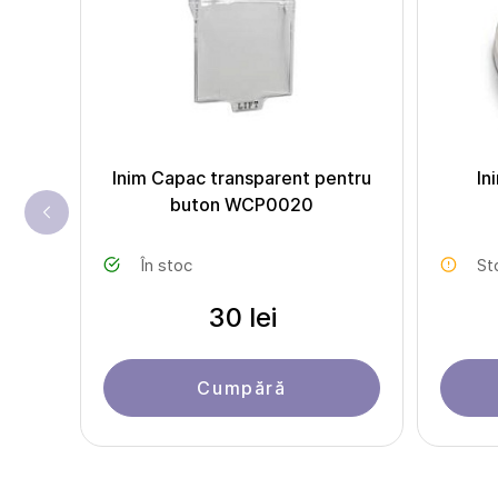
Inim Capac transparent pentru
In
buton WCP0020
În stoc
St
30 lei
Cumpără