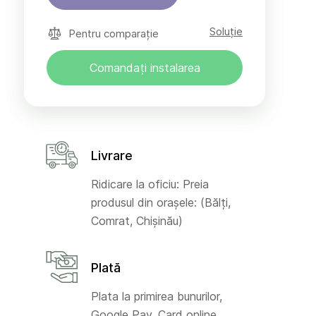
Soluție
Pentru comparație
Comandați instalarea
Livrare
Ridicare la oficiu: Preia
produsul din orașele: (Bălți,
Comrat, Chișinău)
Plată
Plata la primirea bunurilor,
Google Pay, Card online,