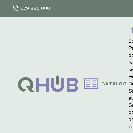
079 885 000
E
P
d
S
s
Ho
CATALOG
D
S
a
Ș
c
d
in