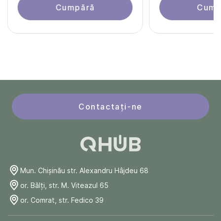
Cumpără
Cump
Contactați-ne
Mun. Chişinău str. Alexandru Hâjdeu 68
or. Bălți, str. M. Viteazul 65
or. Comrat, str. Fedico 39