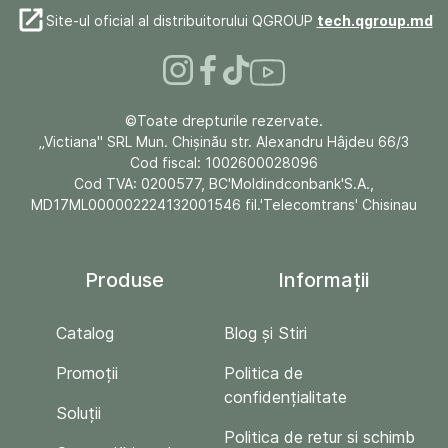
Site-ul oficial al distribuitorului QGROUP
tech.qgroup.md
©Toate drepturile rezervate.
„Victiana" SRL Mun. Chişinău str. Alexandru Hâjdeu 66/3
Cod fiscal: 1002600028096
Cod TVA: 0200577, BC'Moldindconbank'S.A.,
MD17ML000002224132001546 fil.'Telecomtrans' Chisinau
Produse
Informații
Catalog
Blog și Stiri
Promoții
Politica de
confidențialitate
Soluții
Politica de retur si schimb