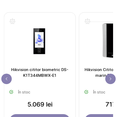
Hikvision cititor biometric DS-
Hikvision Cititor
K1T344MBWX-E1
marin 
În stoc
În stoc
5.069 lei
717 