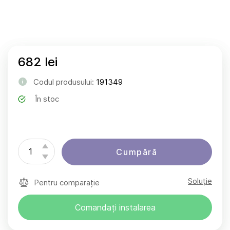
682 lei
Codul produsului:
191349
În stoc
Cumpără
Soluție
Pentru comparație
Comandați instalarea