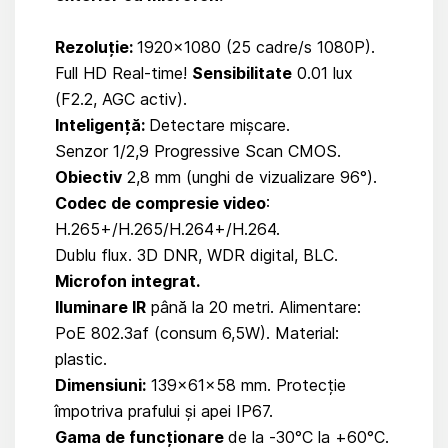
Rezoluție:
1920×1080 (25 cadre/s 1080P).
Full HD Real-time!
Sensibilitate
0.01 lux
(F2.2, AGC activ).
Inteligență:
Detectare mișcare.
Senzor 1/2,9 Progressive Scan CMOS.
Obiectiv
2,8 mm (unghi de vizualizare 96°).
Codec de compresie video
:
H.265+/H.265/H.264+/H.264.
Dublu flux. 3D DNR, WDR digital, BLC.
Microfon integrat.
Iluminare IR
până la 20 metri. Alimentare:
PoE 802.3af (consum 6,5W). Material:
plastic.
Dimensiuni:
139×61×58 mm. Protecție
împotriva prafului și apei IP67.
Gama de funcționare
de la -30°C la +60°C.