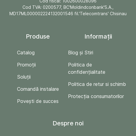
Cod fiscal: 1002600028096
Cod TVA: 0200577, BC'Moldindconbank'S.A.,
MD17ML000002224132001546 fil.'Telecomtrans' Chisinau
Produse
Informații
Catalog
Blog și Stiri
Promoții
Politica de
confidențialitate
Soluții
Politica de retur si schimb
Comandă instalare
Protecția consumatorilor
Povești de succes
Despre noi