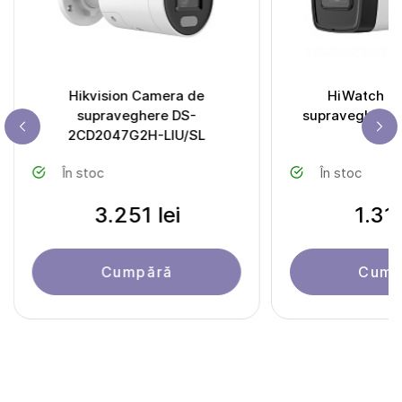
Hikvision Camera de
HiWatch C
supraveghere DS-
supraveghere 
2CD2047G2H-LIU/SL
În stoc
În stoc
3.251 lei
1.311
Cumpără
Cump