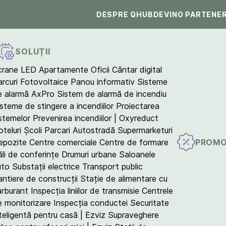
DESPRE QHUB
DEVINO PARTENE
SOLUȚII
crane LED
Apartamente
Oficii
Cântar digital
arcuri Fotovoltaice
Panou informativ
Sisteme
e alarmă AxPro
Sistem de alarmă de incendiu
isteme de stingere a incendiilor
Proiectarea
istemelor
Prevenirea incendiilor | Oxyreduct
teluri
Școli
Parcari
Autostradă
Supermarketuri
PROMO
epozite
Centre comerciale
Centre de formare
ăli de conferințe
Drumuri urbane
Saloanele
uto
Substații electrice
Transport public
antiere de construcții
Stație de alimentare cu
arburant
Inspecția liniilor de transmisie
Centrele
e monitorizare
Inspecția conductei
Securitate
teligentă pentru casă | Ezviz
Supraveghere