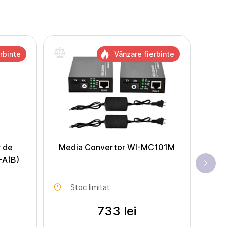
rbinte
Vânzare fierbinte
r de
Media Convertor WI-MC101M
-A(B)
Stoc limitat
733 lei