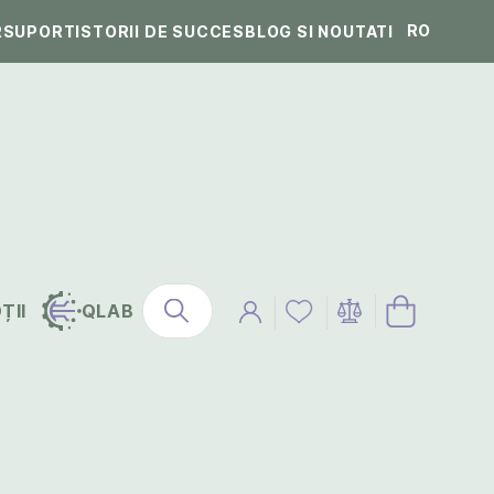
RO
R
SUPORT
ISTORII DE SUCCES
BLOG SI NOUTATI
ȚII
QLAB