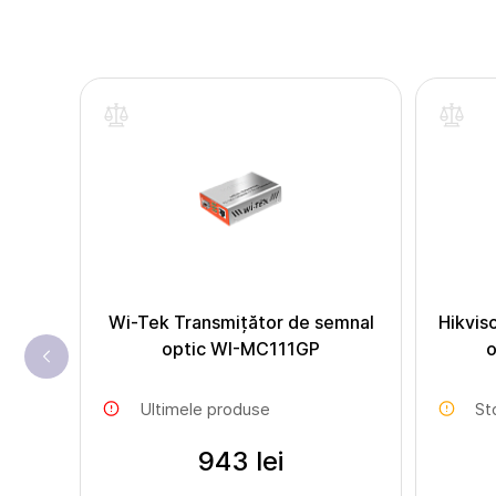
Wi-Tek Transmițător de semnal
Hikvis
optic WI-MC111GP
o
Ultimele produse
St
943 lei