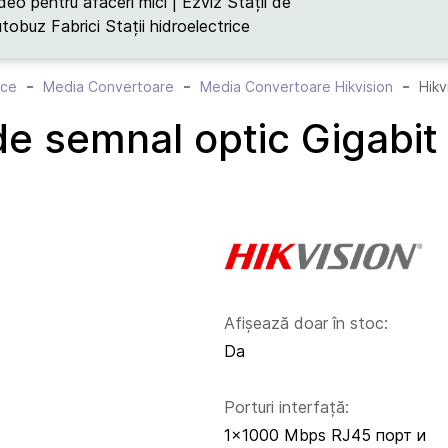
deo pentru afaceri mici | Ezviz
Stații de
utobuz
Fabrici
Stații hidroelectrice
ice
Media Convertoare
Media Convertoare Hikvision
Hikv
de semnal optic Gigab
Afișează doar în stoc:
Da
Porturi interfață:
1x1000 Mbps RJ45 порт и