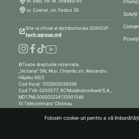
or. Bălți, str. M. Viteazul 65
Promoț
or. Comrat, str. Fedico 39
Soluții
Comand
Site-ul oficial al distribuitorului QGROUP
tech.qgroup.md
Poveșt
©Toate drepturile rezervate.
„Victiana" SRL Mun. Chişinău str. Alexandru
Hâjdeu 66/3
Cod fiscal: 1002600028096
Cod TVA: 0200577, BC'Moldindconbank'S.A.,
MD17ML000002224132001546
fil.'Telecomtrans' Chisinau
Folosim cookie-uri pentru a vă îmbunătăți e