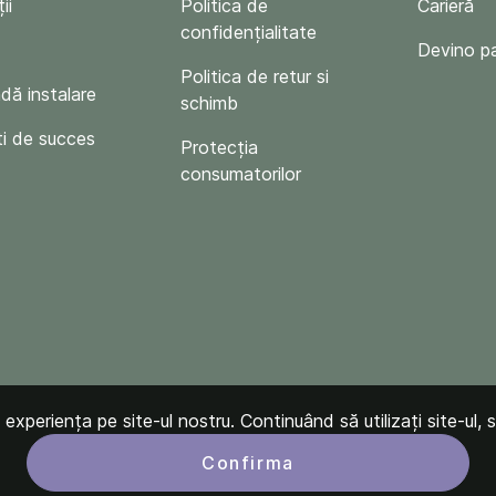
ii
Politica de
Carieră
confidențialitate
Devino p
Politica de retur si
ă instalare
schimb
i de succes
Protecția
consumatorilor
xperiența pe site-ul nostru. Continuând să utilizați site-ul, s
Confirma