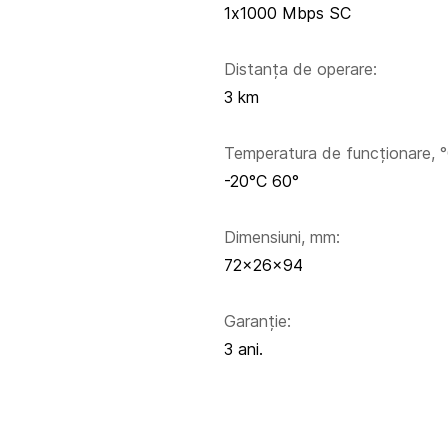
1x1000 Mbps SC
Distanța de operare:
3 km
Temperatura de funcționare, °
-20°C 60°
Dimensiuni, mm:
72×26×94
Garanție:
3 ani.