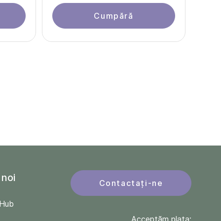
Cumpără
 noi
Contactați-ne
QHub
Acceptăm plata: