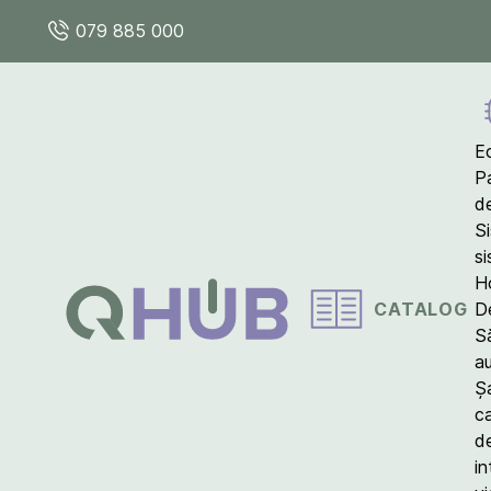
079 885 000
E
P
d
S
s
Ho
CATALOG
D
S
a
Ș
c
d
in