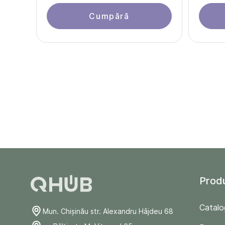
Cumpără
Prod
Catalo
Mun. Chişinău str. Alexandru Hâjdeu 68