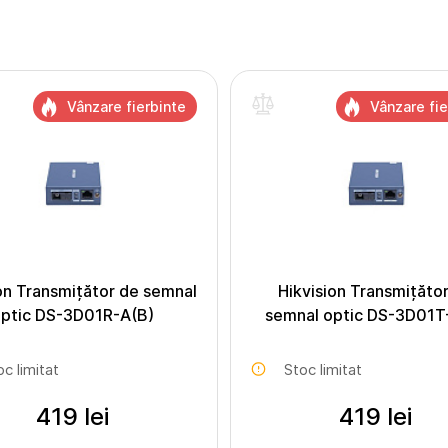
Vânzare fierbinte
Vânzare fie
on Transmițător de semnal
Hikvision Transmițăto
ptic DS-3D01R-A(B)
semnal optic DS-3D01T
oc limitat
Stoc limitat
419 lei
419 lei