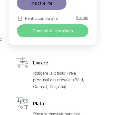
Înscrie-te
Soluție
Pentru comparație
Comandați instalarea
C:
Livrare
Ridicare la oficiu: Preia
produsul din orașele: (Bălți,
Comrat, Chișinău)
Plată
Plata la primirea bunurilor,