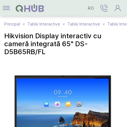
RO
Principal
Table Interactive
Table Interactive
Table Inte
Hikvision Display interactiv cu
cameră integrată 65" DS-
D5B65RB/FL