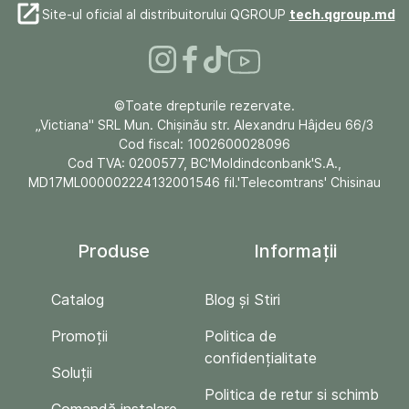
Site-ul oficial al distribuitorului QGROUP
tech.qgroup.md
©Toate drepturile rezervate.
„Victiana" SRL Mun. Chişinău str. Alexandru Hâjdeu 66/3
Cod fiscal: 1002600028096
Cod TVA: 0200577, BC'Moldindconbank'S.A.,
MD17ML000002224132001546 fil.'Telecomtrans' Chisinau
Produse
Informații
Catalog
Blog și Stiri
Promoții
Politica de
confidențialitate
Soluții
Politica de retur si schimb