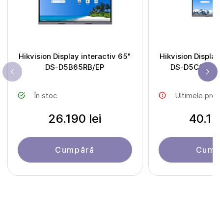
Hikvision Display interactiv 65"
Hikvision Display
DS-D5B65RB/EP
DS-D5C65RB/
În stoc
Ultimele pro
26.190 lei
40.15
Cumpără
Cump