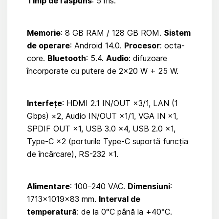
Timp de răspuns
: 5 ms.
Memorie
: 8 GB RAM / 128 GB ROM.
Sistem
de operare
: Android 14.0.
Procesor
: octa-
core.
Bluetooth
: 5.4.
Audio
: difuzoare
încorporate cu putere de 2×20 W + 25 W.
Interfețe
: HDMI 2.1 IN/OUT ×3/1, LAN (1
Gbps) ×2, Audio IN/OUT ×1/1, VGA IN ×1,
SPDIF OUT ×1, USB 3.0 ×4, USB 2.0 ×1,
Type-C ×2 (porturile Type-C suportă funcția
de încărcare), RS-232 ×1.
Alimentare
: 100–240 VAC.
Dimensiuni
:
1713×1019×83 mm.
Interval de
temperatură
: de la 0°C până la +40°C.