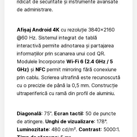
ridicat de securitate și instrumente avansate
de administrare.
Afișaj Android 4K
cu rezoluție 3840×2160
@60 Hz. Sistemul integrat de tablă
interactivă permite adnotarea și partajarea
informațiilor prin scanarea unui cod QR.
Modulele încorporate
Wi-Fi 6 (2.4 GHz / 5
GHz)
și
NFC
permit mirroring fără conexiune
prin cablu. Scrierea ultrafină este recunoscută
cu o precizie de până la 0,5 mm. Construcție
ultraperiferică cu ramă din profil de aluminiu.
Diagonală
: 75".
Ecran tactil
: 50 de puncte
de atingere.
Unghi de vizualizare
: 178°.
Luminozitate
: 480 cd/m².
Contrast
: 5000:1.