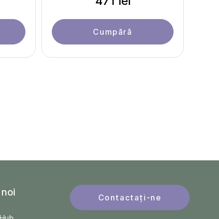
471 lei
Cumpără
 noi
Contactați-ne
QHub