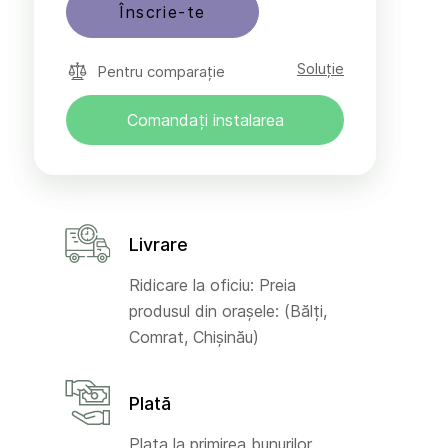
Înscrie-te
Soluție
Pentru comparație
Comandați instalarea
Livrare
Ridicare la oficiu: Preia
produsul din orașele: (Bălți,
Comrat, Chișinău)
Plată
Plata la primirea bunurilor,