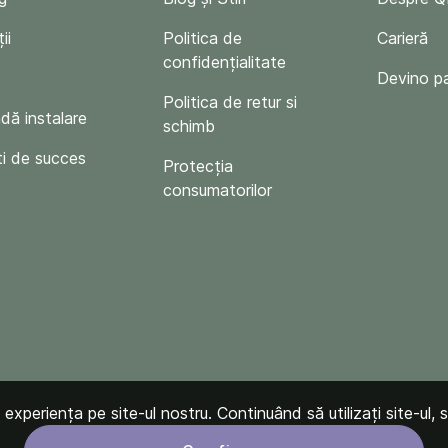
ii
Politica de
Carieră
confidențialitate
Devino p
Politica de retur si
ă instalare
schimb
i de succes
Protecția
consumatorilor
xperiența pe site-ul nostru. Continuând să utilizați site-ul, s