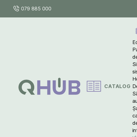
079 885 000
E
P
d
S
s
Ho
CATALOG
D
S
a
Ș
c
d
in