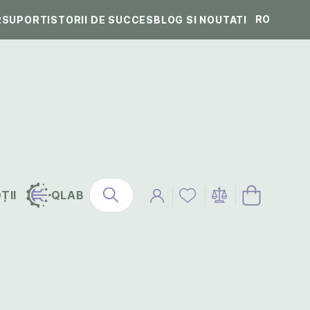
RO
R
SUPORT
ISTORII DE SUCCES
BLOG SI NOUTATI
ȚII
QLAB