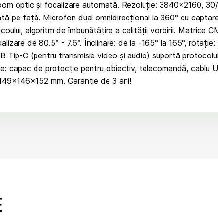
m optic și focalizare automată. Rezoluție: 3840×2160, 30/25
ată pe față. Microfon dual omnidirecțional la 360° cu captar
ecoului, algoritm de îmbunătățire a calității vorbirii. Matri
izare de 80.5° - 7.6°. Înclinare: de la -165° la 165°, rotație
 Tip-C (pentru transmisie video și audio) suportă protocolul 
de: capac de protecție pentru obiectiv, telecomandă, cablu U
: 149×146×152 mm. Garanție de 3 ani!
E