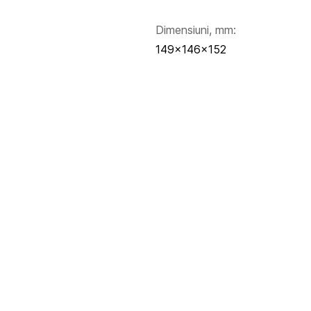
Dimensiuni, mm:
149×146×152