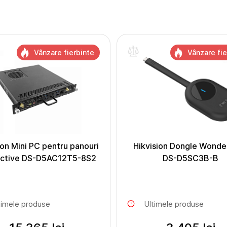
Vânzare fierbinte
Vânzare fie
ion Mini PC pentru panouri
Hikvision Dongle Wonde
active DS-D5AC12T5-8S2
DS-D5SC3B-B
timele produse
Ultimele produse