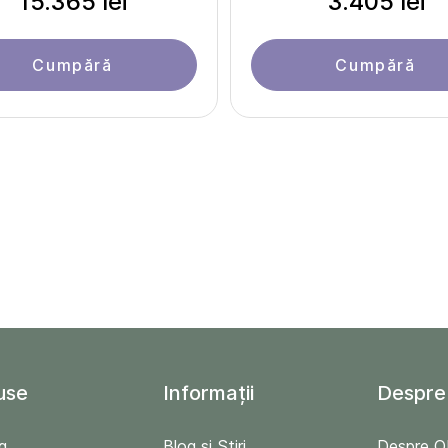
15.365 lei
3.405 lei
Cumpără
Cumpără
use
Informații
Despre
g
Blog și Stiri
Despre 