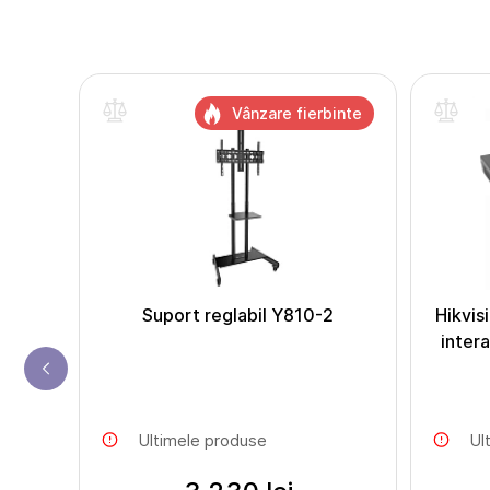
inte
Vânzare fierbinte
2
Suport reglabil Y810-2
Hikvis
inter
Ultimele produse
Ul