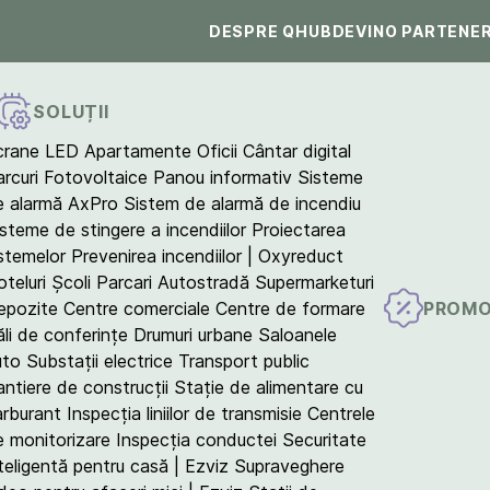
DESPRE QHUB
DEVINO PARTENE
SOLUȚII
crane LED
Apartamente
Oficii
Cântar digital
arcuri Fotovoltaice
Panou informativ
Sisteme
e alarmă AxPro
Sistem de alarmă de incendiu
isteme de stingere a incendiilor
Proiectarea
istemelor
Prevenirea incendiilor | Oxyreduct
teluri
Școli
Parcari
Autostradă
Supermarketuri
PROMO
epozite
Centre comerciale
Centre de formare
ăli de conferințe
Drumuri urbane
Saloanele
uto
Substații electrice
Transport public
antiere de construcții
Stație de alimentare cu
arburant
Inspecția liniilor de transmisie
Centrele
e monitorizare
Inspecția conductei
Securitate
teligentă pentru casă | Ezviz
Supraveghere