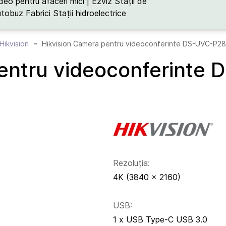
deo pentru afaceri mici | Ezviz
Stații de
utobuz
Fabrici
Stații hidroelectrice
Hikvision
Hikvision Camera pentru videoconferinte DS-UVC-P28
pentru videoconferinte
Rezoluția:
4K (3840 × 2160)
USB:
1 х USB Type-C USB 3.0