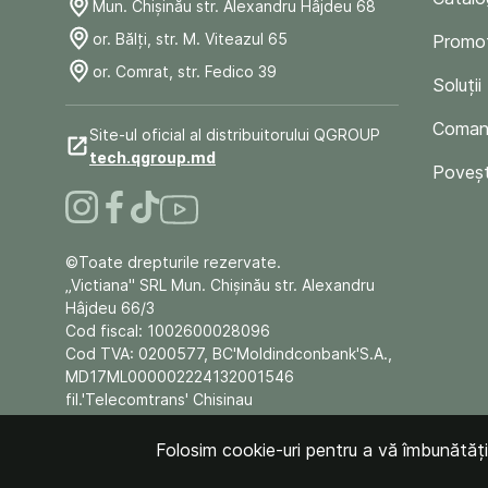
Mun. Chişinău str. Alexandru Hâjdeu 68
or. Bălți, str. M. Viteazul 65
Promoț
or. Comrat, str. Fedico 39
Soluții
Comand
Site-ul oficial al distribuitorului QGROUP
tech.qgroup.md
Poveșt
©Toate drepturile rezervate.
„Victiana" SRL Mun. Chişinău str. Alexandru
Hâjdeu 66/3
Cod fiscal: 1002600028096
Cod TVA: 0200577, BC'Moldindconbank'S.A.,
MD17ML000002224132001546
fil.'Telecomtrans' Chisinau
Folosim cookie-uri pentru a vă îmbunătăți e