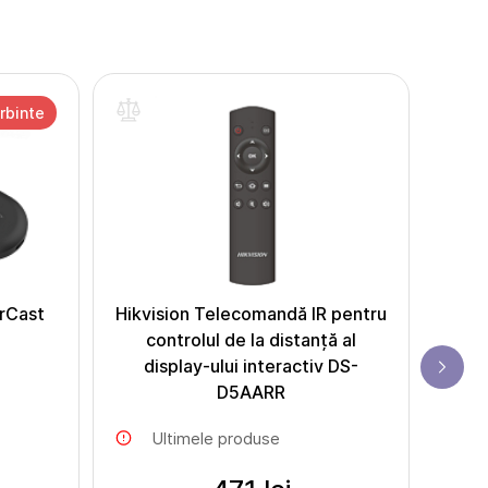
rbinte
rCast
Hikvision Telecomandă IR pentru
H
controlul de la distanță al
supl
display-ului interactiv DS-
D5AARR
Ultimele produse