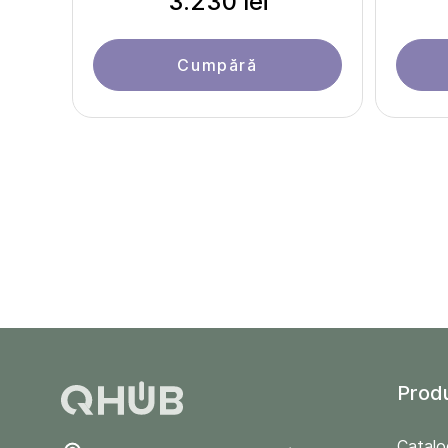
3.230 lei
Cumpără
Prod
Catalo