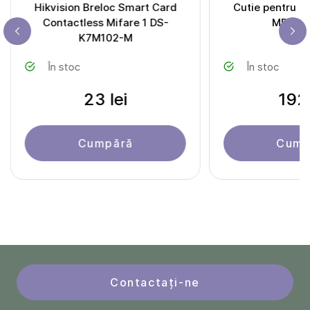
Hikvision Breloc Smart Card
Cutie pentru bu
Contactless Mifare 1 DS-
MBB-8
K7M102-M
În stoc
În stoc
23 lei
192 
Cumpără
Cump
Contactați-ne