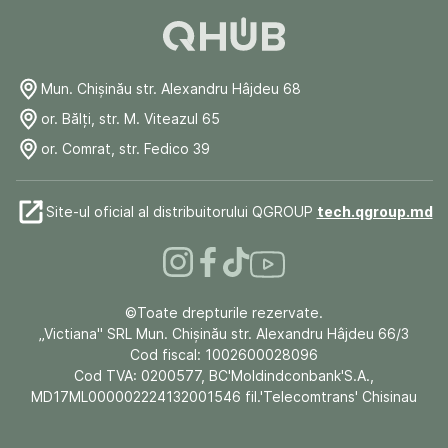
Mun. Chişinău str. Alexandru Hâjdeu 68
or. Bălți, str. M. Viteazul 65
or. Comrat, str. Fedico 39
Site-ul oficial al distribuitorului QGROUP
tech.qgroup.md
©Toate drepturile rezervate.
„Victiana" SRL Mun. Chişinău str. Alexandru Hâjdeu 66/3
Cod fiscal: 1002600028096
Cod TVA: 0200577, BC'Moldindconbank'S.A.,
MD17ML000002224132001546 fil.'Telecomtrans' Chisinau