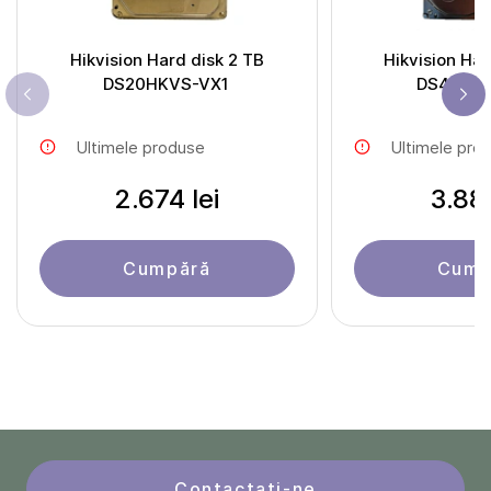
Hikvision Hard disk 2 TB
Hikvision Har
DS20HKVS-VX1
DS40HK
Ultimele produse
Ultimele pro
2.674 lei
3.881
Cumpără
Cump
Contactați-ne