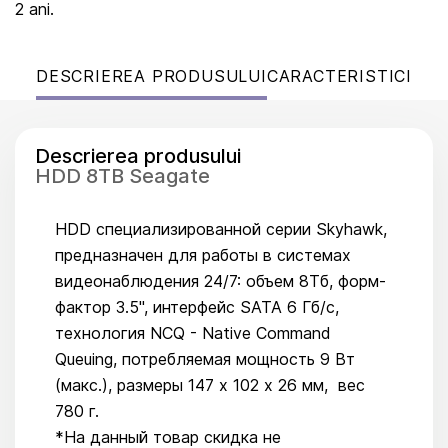
2 ani.
DESCRIEREA PRODUSULUI
CARACTERISTICI
Descrierea produsului
HDD 8TB Seagate
HDD специализированной серии Skyhawk,
предназначен для работы в системах
видеонаблюдения 24/7: объем 8Тб, форм-
фактор 3.5", интерфейс SATA 6 Гб/с,
технология NCQ - Native Command
Queuing, потребляемая мощность 9 Вт
(макс.), размеры 147 х 102 х 26 мм, вес
780 г.
*На данный товар скидка не