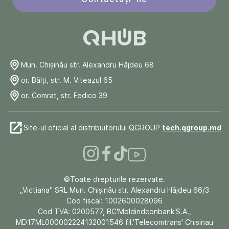
Mun. Chişinău str. Alexandru Hâjdeu 68
or. Bălți, str. M. Viteazul 65
or. Comrat, str. Fedico 39
Site-ul oficial al distribuitorului QGROUP
tech.qgroup.md
©Toate drepturile rezervate.
„Victiana" SRL Mun. Chişinău str. Alexandru Hâjdeu 66/3
Cod fiscal: 1002600028096
Cod TVA: 0200577, BC'Moldindconbank'S.A.,
MD17ML000002224132001546 fil.'Telecomtrans' Chisinau