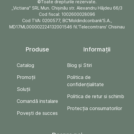
©Toate drepturile rezervate.
„Victiana" SRL Mun. Chişinău str. Alexandru Hâjdeu 66/3
Cod fiscal: 1002600028096
Cod TVA: 0200577, BC'Moldindconbank'S.A.,
MD17ML000002224132001546 fil.'Telecomtrans' Chisinau
Produse
Informații
Catalog
Blog și Stiri
Promoții
Politica de
confidențialitate
Soluții
Politica de retur si schimb
Comandă instalare
Protecția consumatorilor
Povești de succes