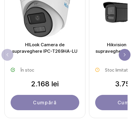
HILook Camera de
Hikvision 
supraveghere IPC-T269HA-LU
supraveghere D
4LI
În stoc
Stoc limitat
2.168 lei
3.758
Cumpără
Cump