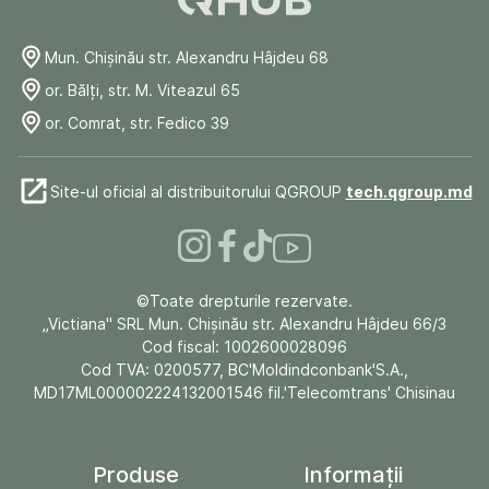
Mun. Chişinău str. Alexandru Hâjdeu 68
or. Bălți, str. M. Viteazul 65
or. Comrat, str. Fedico 39
Site-ul oficial al distribuitorului QGROUP
tech.qgroup.md
©Toate drepturile rezervate.
„Victiana" SRL Mun. Chişinău str. Alexandru Hâjdeu 66/3
Cod fiscal: 1002600028096
Cod TVA: 0200577, BC'Moldindconbank'S.A.,
MD17ML000002224132001546 fil.'Telecomtrans' Chisinau
Produse
Informații