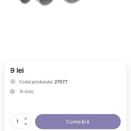
9 lei
Codul produsului:
27077
În stoc
Cumpără