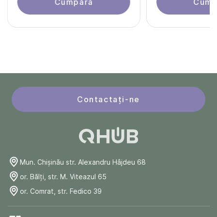
Cumpără
Cump
Contactați-ne
Mun. Chişinău str. Alexandru Hâjdeu 68
or. Bălți, str. M. Viteazul 65
or. Comrat, str. Fedico 39