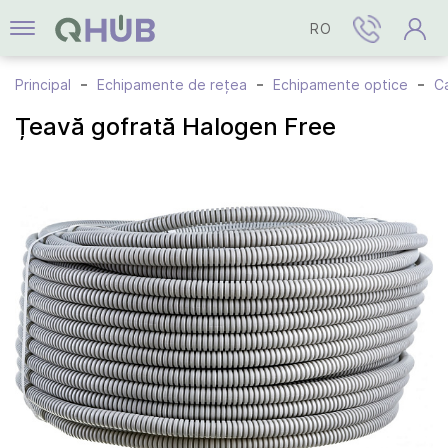
RO
Principal
Echipamente de rețea
Echipamente optice
Ca
Țeavă gofrată Halogen Free