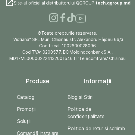
Site-ul oficial al distribuitorului QGROUP
tech.qgroup.md
©Toate drepturile rezervate.
„Victiana" SRL Mun. Chişinău str. Alexandru Hâjdeu 66/3
Cod fiscal: 1002600028096
Cod TVA: 0200577, BC'Moldindconbank'S.A.,
MD17ML000002224132001546 fil.'Telecomtrans' Chisinau
Produse
Informații
Catalog
Blog și Stiri
Promoții
Politica de
confidențialitate
Soluții
Politica de retur si schimb
Comandă instalare