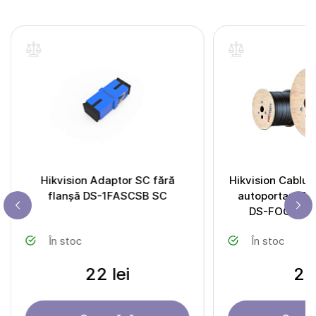
Hikvision Adaptor SC fără
Hikvision Cablul 
flanșă DS-1FASCSB SC
autoportant FT
DS-FOGX-B6A
În stoc
În stoc
22 lei
2 l