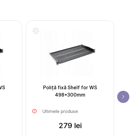
 WS
Poliță fixă Shelf for WS
D
498*300mm
Ultimele produse
279 lei