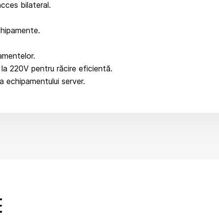
ces bilateral.
echipamente.
amentelor.
 la 220V pentru răcire eficientă.
a echipamentului server.
E