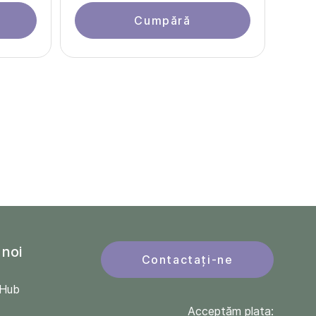
Cumpără
 noi
Contactați-ne
QHub
Acceptăm plata: