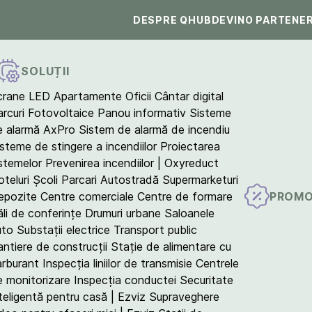
DESPRE QHUB
DEVINO PARTENE
SOLUȚII
crane LED
Apartamente
Oficii
Cântar digital
arcuri Fotovoltaice
Panou informativ
Sisteme
e alarmă AxPro
Sistem de alarmă de incendiu
isteme de stingere a incendiilor
Proiectarea
istemelor
Prevenirea incendiilor | Oxyreduct
teluri
Școli
Parcari
Autostradă
Supermarketuri
PROMO
epozite
Centre comerciale
Centre de formare
ăli de conferințe
Drumuri urbane
Saloanele
uto
Substații electrice
Transport public
antiere de construcții
Stație de alimentare cu
arburant
Inspecția liniilor de transmisie
Centrele
e monitorizare
Inspecția conductei
Securitate
teligentă pentru casă | Ezviz
Supraveghere