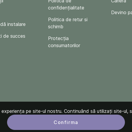
ii
Politica de
Carieră
confidențialitate
Devino p
Politica de retur si
ă instalare
schimb
i de succes
Protecția
consumatorilor
xperiența pe site-ul nostru. Continuând să utilizați site-ul, s
Confirma