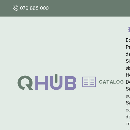
079 885 000
E
P
d
S
s
Ho
CATALOG
D
S
a
Ș
c
d
in