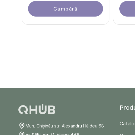
Cumpără
Prod
Catalo
Mun. Chişinău str. Alexandru Hâjdeu 68
or. Bălți, str. M. Viteazul 65