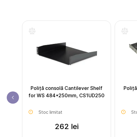
inte
Poliță consolă Cantilever Shelf
Poliță
for WS 484*250mm, CS1UD250
Stoc limitat
St
262 lei