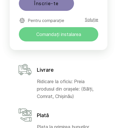
Înscrie-te
Soluție
Pentru comparație
Comandați instalarea
Livrare
Ridicare la oficiu: Preia
produsul din orașele: (Bălți,
Comrat, Chișinău)
Plată
Plata la primirea bunurilor,