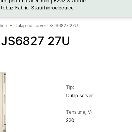
deo pentru afaceri mici | Ezviz
Stații de
utobuz
Fabrici
Stații hidroelectrice
lice
Dulap tip server LK-JS6827 27U
K-JS6827 27U
Tip:
Dulap server
Tensiune, V:
220