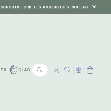
RO
R
SUPORT
ISTORII DE SUCCES
BLOG SI NOUTATI
ȚII
QLAB