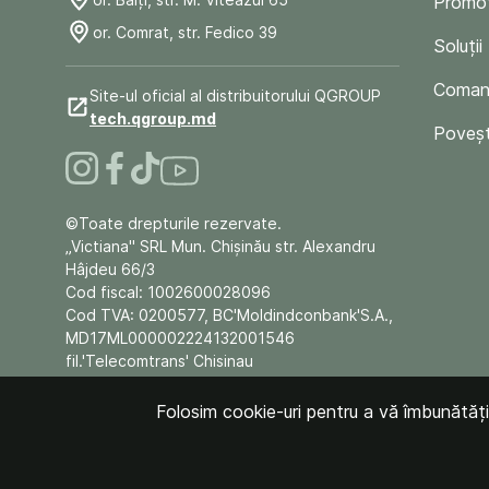
Promoț
or. Comrat, str. Fedico 39
Soluții
Comand
Site-ul oficial al distribuitorului QGROUP
tech.qgroup.md
Poveșt
©Toate drepturile rezervate.
„Victiana" SRL Mun. Chişinău str. Alexandru
Hâjdeu 66/3
Cod fiscal: 1002600028096
Cod TVA: 0200577, BC'Moldindconbank'S.A.,
MD17ML000002224132001546
fil.'Telecomtrans' Chisinau
Folosim cookie-uri pentru a vă îmbunătăți e