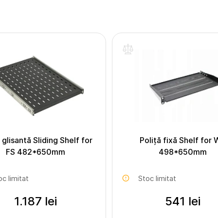
 glisantă Sliding Shelf for
Poliță fixă Shelf for
FS 482*650mm
498*650mm
oc limitat
Stoc limitat
1.187 lei
541 lei