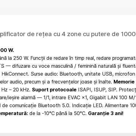
mplificator de rețea cu 4 zone cu putere de 
000 W.
nă la 250 W. Funcții de redare în timp real, redare programată
 — difuzare cu voce masculină / feminină naturală și fluentă 
n HikConnect. Surse audio: Bluetooth, unitate USB, microfon și
selor audio, precum și a frecvențelor joase și înalte.
Memorie 
 Hz – 20 kHz.
Suport protocoale
ISAPI, ISUP, SIP. Protecție
are/ieșire alarmă — 1/1, intrare EVAC ×1, Gigabit LAN 100 M/
de comunicație Bluetooth 5.0. Indicație LED. Alimentare 1
temperatură:
de la -10°C până la 50°C.
Garanție 3 ani!