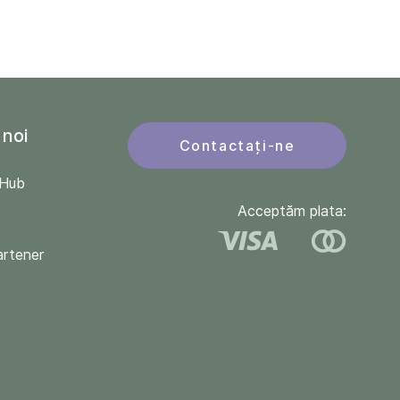
 noi
Contactați-ne
QHub
Acceptăm plata:
artener