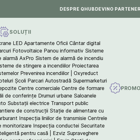
DESPRE QHUB
DEVINO PARTENE
SOLUȚII
crane LED
Apartamente
Oficii
Cântar digital
arcuri Fotovoltaice
Panou informativ
Sisteme
e alarmă AxPro
Sistem de alarmă de incendiu
isteme de stingere a incendiilor
Proiectarea
istemelor
Prevenirea incendiilor | Oxyreduct
teluri
Școli
Parcari
Autostradă
Supermarketuri
PROMO
epozite
Centre comerciale
Centre de formare
ăli de conferințe
Drumuri urbane
Saloanele
uto
Substații electrice
Transport public
antiere de construcții
Stație de alimentare cu
arburant
Inspecția liniilor de transmisie
Centrele
e monitorizare
Inspecția conductei
Securitate
teligentă pentru casă | Ezviz
Supraveghere