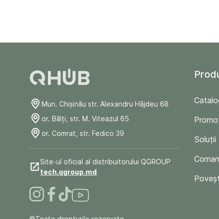
Prod
Catalo
Mun. Chişinău str. Alexandru Hâjdeu 68
or. Bălți, str. M. Viteazul 65
Promoț
or. Comrat, str. Fedico 39
Soluții
Comand
Site-ul oficial al distribuitorului QGROUP
tech.qgroup.md
Poveșt
©Toate drepturile rezervate.