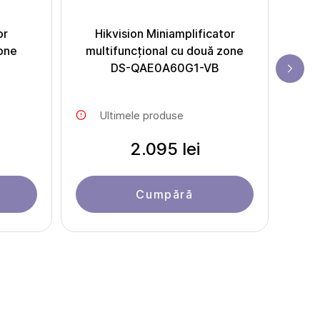
or
Hikvision Miniamplificator
zone
multifuncțional cu două zone
DS-QAE0A60G1-VB
Ultimele produse
2.095 lei
Cumpără