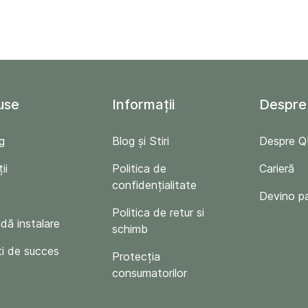
use
Informații
Despre
g
Blog și Stiri
Despre 
ii
Politica de
Carieră
confidențialitate
Devino p
Politica de retur si
ă instalare
schimb
i de succes
Protecția
consumatorilor