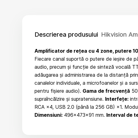
Descrierea produsului
Hikvision A
Amplificator de rețea cu 4 zone, putere 1
Fiecare canal suportă o putere de ieșire de pâ
audio, precum și funcție de sinteză vocală TTS
adăugarea și administrarea de la distanță pri
canalelor individuale, a microfoanelor și a sur
pentru fișiere audio).
Gama de frecvență
50
supraîncălzire și supratensiune.
Interfețe:
intr
RCA ×4, USB 2.0 (până la 256 GB) ×1. Modul 
Dimensiuni:
496×473×91 mm.
Interval de 