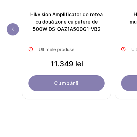
r
Hikvision Amplificator de rețea
H
th și
cu două zone cu putere de
mul
500W DS-QAZ1A500G1-VB2
Ultimele produse
Ul
11.349 lei
Cumpără