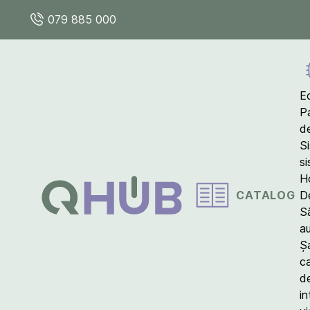
079 885 000
E
P
d
S
s
Ho
CATALOG
D
S
a
Ș
c
d
in