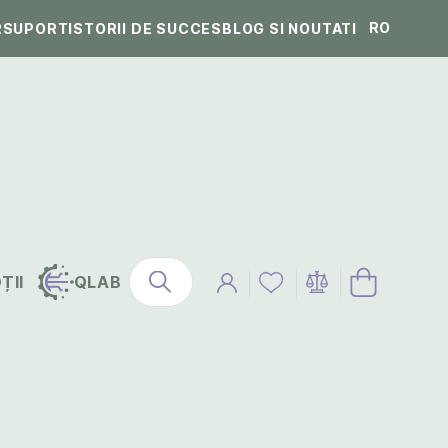
RO
R
SUPORT
ISTORII DE SUCCES
BLOG SI NOUTATI
ȚII
QLAB