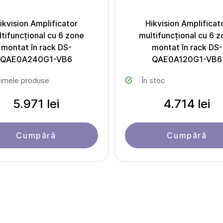
ikvision Amplificator
Hikvision Amplificat
tifuncțional cu 6 zone
multifuncțional cu 6 
montat în rack DS-
montat în rack DS-
QAE0A240G1-VB6
QAE0A120G1-VB6
timele produse
În stoc
5.971 lei
4.714 lei
Cumpără
Cumpără