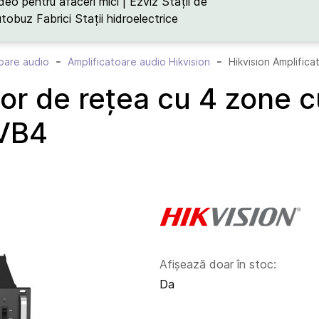
deo pentru afaceri mici | Ezviz
Stații de
utobuz
Fabrici
Stații hidroelectrice
oare audio
Amplificatoare audio Hikvision
tor de rețea cu 4 zone
VB4
Afișează doar în stoc:
Da