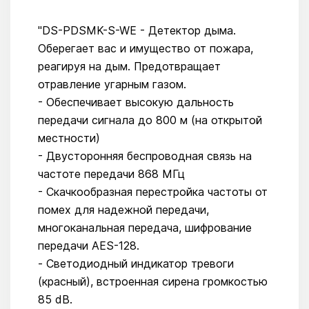
"DS-PDSMK-S-WE - Детектор дыма.
Оберегает вас и имущество от пожара,
реагируя на дым. Предотвращает
отравление угарным газом.
- Обеспечивает высокую дальность
передачи сигнала до 800 м (на открытой
местности)
- Двусторонняя беспроводная связь на
частоте передачи 868 МГц
- Скачкообразная перестройка частоты от
помех для надежной передачи,
многоканальная передача, шифрование
передачи AES-128.
- Светодиодный индикатор тревоги
(красный), встроенная сирена громкостью
85 dB.