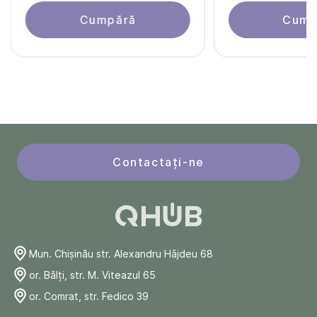
Cumpără
Cump
Contactați-ne
Mun. Chişinău str. Alexandru Hâjdeu 68
or. Bălți, str. M. Viteazul 65
or. Comrat, str. Fedico 39