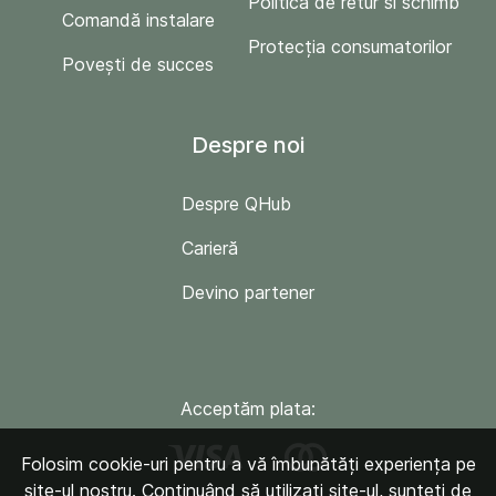
Politica de retur si schimb
Comandă instalare
Protecția consumatorilor
Povești de succes
Despre noi
Despre QHub
Carieră
Devino partener
Acceptăm plata:
Folosim cookie-uri pentru a vă îmbunătăți experiența pe
site-ul nostru. Continuând să utilizați site-ul, sunteți de