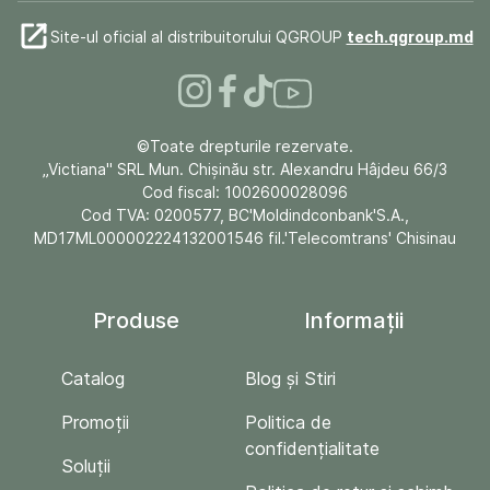
Site-ul oficial al distribuitorului QGROUP
tech.qgroup.md
©Toate drepturile rezervate.
„Victiana" SRL Mun. Chişinău str. Alexandru Hâjdeu 66/3
Cod fiscal: 1002600028096
Cod TVA: 0200577, BC'Moldindconbank'S.A.,
MD17ML000002224132001546 fil.'Telecomtrans' Chisinau
Produse
Informații
Catalog
Blog și Stiri
Promoții
Politica de
confidențialitate
Soluții