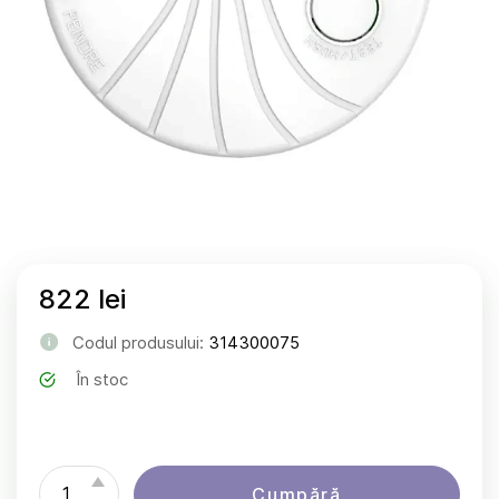
822 lei
Codul produsului:
314300075
În stoc
Cumpără