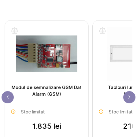
Modul de semnalizare GSM Dat
Tablouri lum
Alarm (GSM)
inscri
Stoc limitat
Stoc limitat
1.835 lei
210 