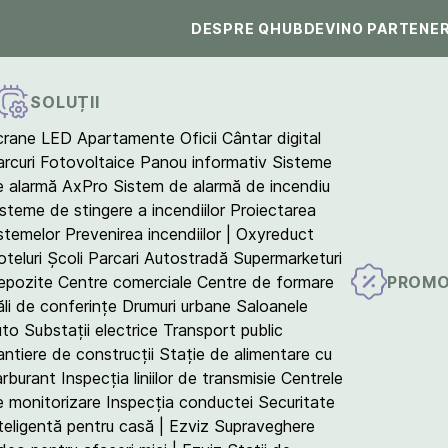
DESPRE QHUB
DEVINO PARTENE
SOLUȚII
crane LED
Apartamente
Oficii
Cântar digital
arcuri Fotovoltaice
Panou informativ
Sisteme
e alarmă AxPro
Sistem de alarmă de incendiu
isteme de stingere a incendiilor
Proiectarea
istemelor
Prevenirea incendiilor | Oxyreduct
teluri
Școli
Parcari
Autostradă
Supermarketuri
PROMO
epozite
Centre comerciale
Centre de formare
ăli de conferințe
Drumuri urbane
Saloanele
uto
Substații electrice
Transport public
antiere de construcții
Stație de alimentare cu
arburant
Inspecția liniilor de transmisie
Centrele
e monitorizare
Inspecția conductei
Securitate
teligentă pentru casă | Ezviz
Supraveghere