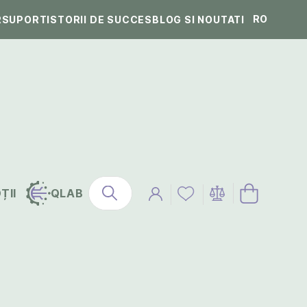
RO
R
SUPORT
ISTORII DE SUCCES
BLOG SI NOUTATI
ȚII
QLAB