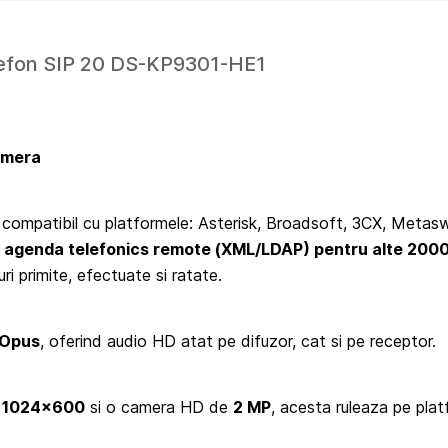
elefon SIP 20 DS-KP9301-HE1
camera
e compatibil cu platformele: Asterisk, Broadsoft, 3CX, Metas
o
agenda telefonics remote (XML/LDAP) pentru alte 2000 
ri primite, efectuate si ratate.
Opus
, oferind audio HD atat pe difuzor, cat si pe receptor.
a
1024×600
si o camera HD de
2 MP
, acesta ruleaza pe pla