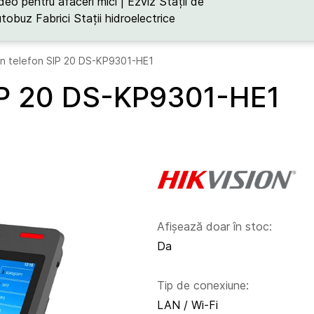
deo pentru afaceri mici | Ezviz
Stații de
utobuz
Fabrici
Stații hidroelectrice
on telefon SIP 20 DS-KP9301-HE1
SIP 20 DS-KP9301-HE1
Afișează doar în stoc:
Da
Tip de conexiune:
LAN / Wi-Fi