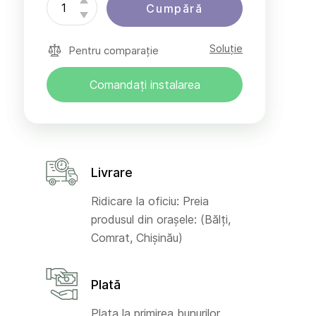
Cumpără
Soluție
Pentru comparație
Comandați instalarea
Livrare
Ridicare la oficiu: Preia
produsul din orașele: (Bălți,
Comrat, Chișinău)
Plată
Plata la primirea bunurilor,