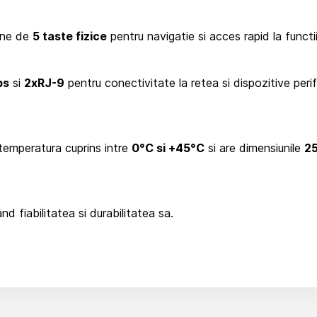
une de
5 taste fizice
pentru navigatie si acces rapid la functii
ps
si
2xRJ-9
pentru conectivitate la retea si dispozitive peri
 temperatura cuprins intre
0°C si +45°C
si are dimensiunile
2
nd fiabilitatea si durabilitatea sa.