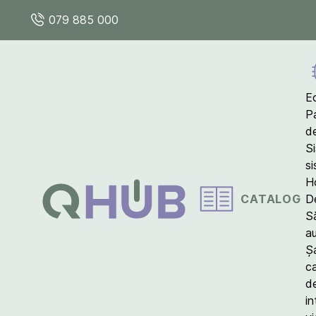
079 885 000
E
P
d
S
s
Ho
CATALOG
D
S
a
Ș
c
d
in