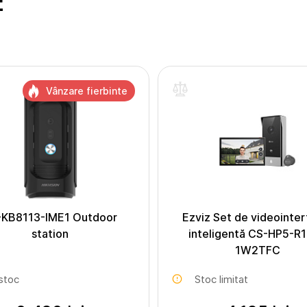
E
Vânzare fierbinte
-KB8113-IME1 Outdoor
Ezviz Set de videointer
station
inteligentă CS-HP5-R
1W2TFC
 stoc
Stoc limitat