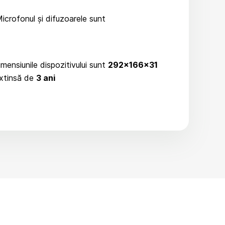
Microfonul și difuzoarele sunt
imensiunile dispozitivului sunt
292x166x31
extinsă de
3 ani