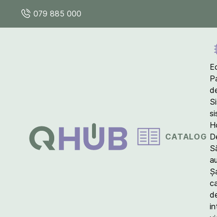
079 885 000
E
P
d
S
s
Ho
CATALOG
D
S
a
Ș
c
d
in