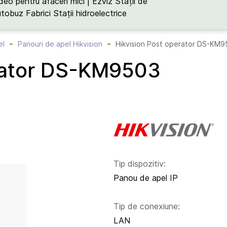
deo pentru afaceri mici | Ezviz
Stații de
utobuz
Fabrici
Stații hidroelectrice
el
Panouri de apel Hikvision
Hikvision Post operator DS-KM9
erator DS-KM9503
Tip dispozitiv:
Panou de apel IP
Tip de conexiune:
LAN