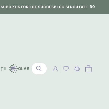
RO
R
SUPORT
ISTORII DE SUCCES
BLOG SI NOUTATI
ȚII
QLAB