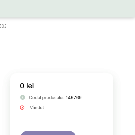
503
0 lei
Codul produsului:
146769
Vândut