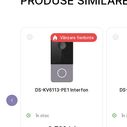
PRODUSE SIMILAR
Vânzare fierbinte
DS-
DS-KV6113-PE1 Interfon
DS
În stoc
În