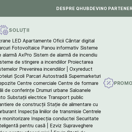
DESPRE QHUB
DEVINO PARTENE
SOLUȚII
crane LED
Apartamente
Oficii
Cântar digital
arcuri Fotovoltaice
Panou informativ
Sisteme
e alarmă AxPro
Sistem de alarmă de incendiu
isteme de stingere a incendiilor
Proiectarea
istemelor
Prevenirea incendiilor | Oxyreduct
teluri
Școli
Parcari
Autostradă
Supermarketuri
PROMO
epozite
Centre comerciale
Centre de formare
ăli de conferințe
Drumuri urbane
Saloanele
uto
Substații electrice
Transport public
antiere de construcții
Stație de alimentare cu
arburant
Inspecția liniilor de transmisie
Centrele
e monitorizare
Inspecția conductei
Securitate
teligentă pentru casă | Ezviz
Supraveghere