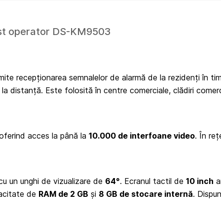
ost operator DS-KM9503
ite recepționarea semnalelor de alarmă de la rezidenți în timp r
de la distanță. Este folosită în centre comerciale, clădiri come
 oferind acces la până la
10.000 de interfoane video
. În re
 cu un unghi de vizualizare de
64°
. Ecranul tactil de
10 inch
a
acitate de
RAM de 2 GB
și
8 GB de stocare internă
. Dispu