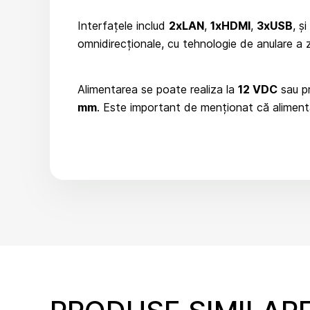
Interfațele includ
2xLAN
,
1xHDMI
,
3xUSB
, ș
omnidirecționale, cu tehnologie de anulare a z
Alimentarea se poate realiza la
12 VDC
sau p
mm
. Este important de menționat că alimenta