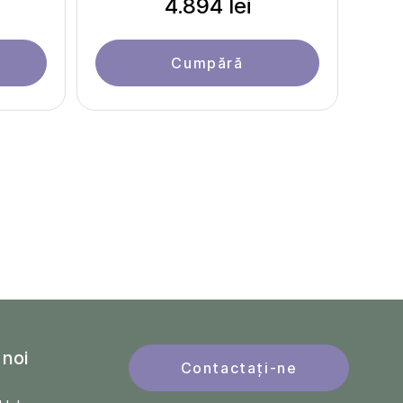
4.894 lei
Cumpără
 noi
Contactați-ne