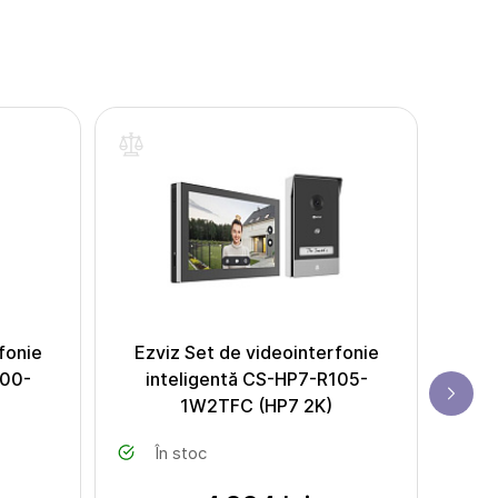
fonie
Ezviz Set de videointerfonie
EZV
100-
inteligentă CS-HP7-R105-
R100
1W2TFC (HP7 2K)
În stoc