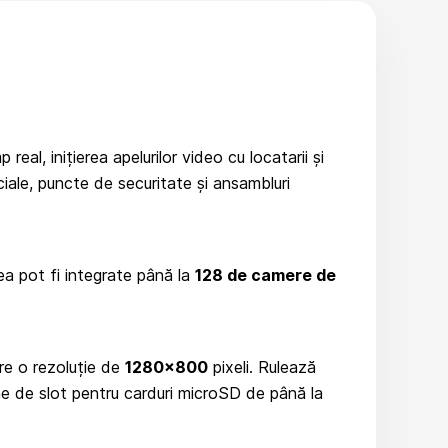
eal, inițierea apelurilor video cu locatarii și
rciale, puncte de securitate și ansambluri
țea pot fi integrate până la
128 de camere de
re o rezoluție de
1280×800
pixeli. Rulează
ne de slot pentru carduri microSD de până la