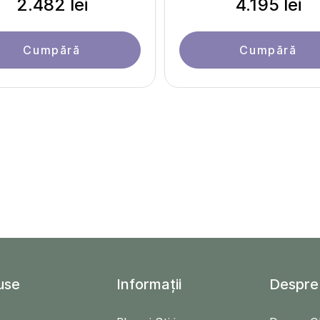
2.482 lei
4.195 lei
Cumpără
Cumpără
use
Informații
Despre