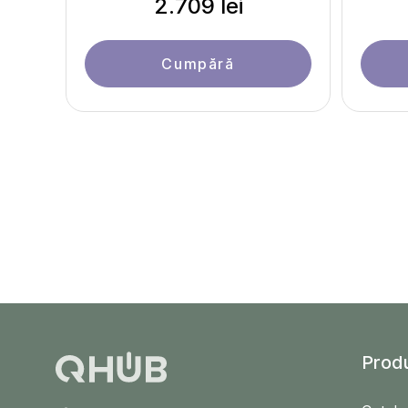
2.709 lei
Cumpără
Prod