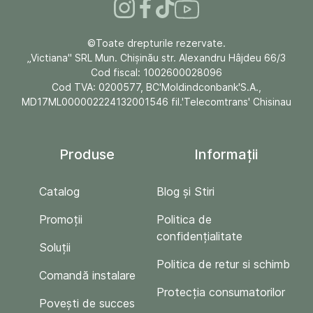
©Toate drepturile rezervate.
„Victiana" SRL Mun. Chişinău str. Alexandru Hâjdeu 66/3
Cod fiscal: 1002600028096
Cod TVA: 0200577, BC'Moldindconbank'S.A.,
MD17ML000002224132001546 fil.'Telecomtrans' Chisinau
Produse
Informații
Catalog
Blog și Stiri
Promoții
Politica de
confidențialitate
Soluții
Politica de retur si schimb
Comandă instalare
Protecția consumatorilor
Povești de succes