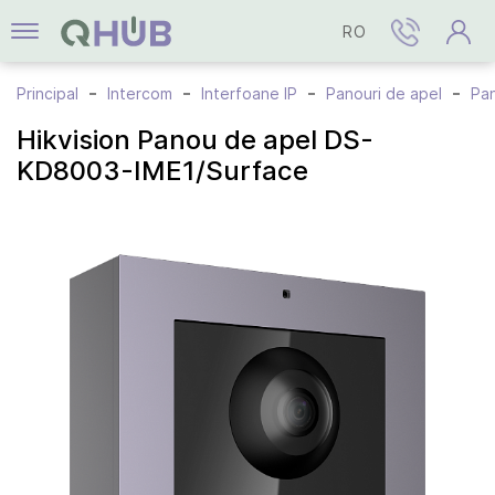
RO
Principal
Intercom
Interfoane IP
Panouri de apel
Pan
Hikvision Panou de apel DS-
KD8003-IME1/Surface