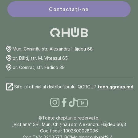
Contactați-ne
Mun. Chişinău str. Alexandru Hâjdeu 68
or. Bălți, str. M. Viteazul 65
or. Comrat, str. Fedico 39
Site-ul oficial al distribuitorului QGROUP
tech.qgroup.md
©Toate drepturile rezervate.
„Victiana" SRL Mun. Chişinău str. Alexandru Hâjdeu 66/3
Cod fiscal: 1002600028096
Cod TVA: 0200577, BC'Moldindconbank'S.A.,