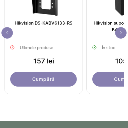
Hikvision DS-KABV6133-RS
Hikvision suport
KABV6
Ultimele produse
În stoc
157 lei
105 
Cumpără
Cump