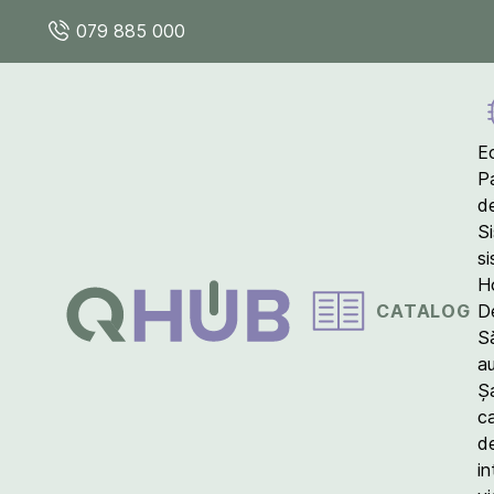
079 885 000
E
P
d
S
s
Ho
CATALOG
D
S
a
Ș
c
d
in