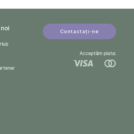
 noi
Contactați-ne
QHub
Acceptăm plata:
artener