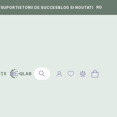
RO
R
SUPORT
ISTORII DE SUCCES
BLOG SI NOUTATI
ȚII
QLAB