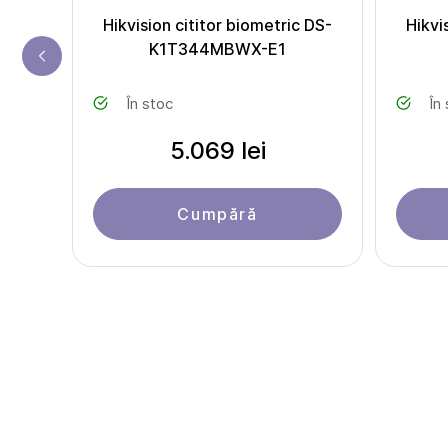
 C2
Hikvision cititor biometric DS-
Hikvi
K1T344MBWX-E1
În stoc
În
5.069 lei
Cumpără