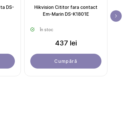
nta DS-
Hikvision Cititor fara contact
Citi
Em-Marin DS-K1801E
În stoc
437 lei
Cumpără