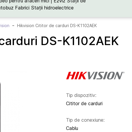
deo pentru afaceri mici | Ezviz
Stații de
utobuz
Fabrici
Stații hidroelectrice
vision
Hikvision Cititor de carduri DS-K1102AEK
e carduri DS-K1102AEK
Tip dispozitiv:
Cititor de carduri
Tip de conexiune:
Cablu