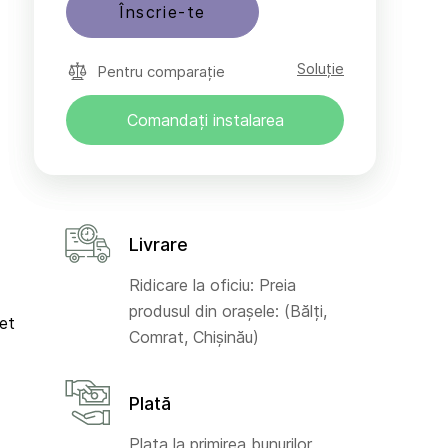
Înscrie-te
Soluție
Pentru comparație
Comandați instalarea
Livrare
Ridicare la oficiu: Preia
produsul din orașele: (Bălți,
net
Comrat, Chișinău)
Plată
Plata la primirea bunurilor,