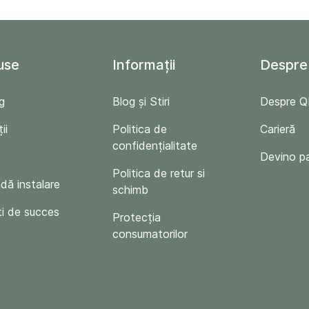
use
Informații
Despre
g
Blog și Stiri
Despre 
ii
Politica de
Carieră
confidențialitate
Devino p
Politica de retur si
ă instalare
schimb
i de succes
Protecția
consumatorilor