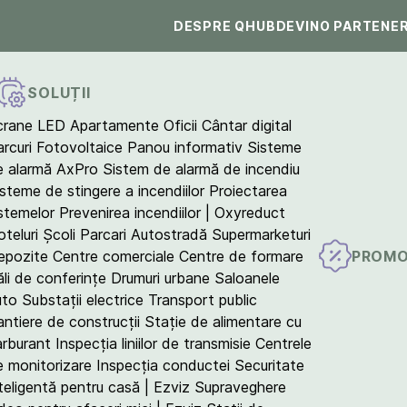
DESPRE QHUB
DEVINO PARTENE
SOLUȚII
crane LED
Apartamente
Oficii
Cântar digital
arcuri Fotovoltaice
Panou informativ
Sisteme
e alarmă AxPro
Sistem de alarmă de incendiu
isteme de stingere a incendiilor
Proiectarea
istemelor
Prevenirea incendiilor | Oxyreduct
teluri
Școli
Parcari
Autostradă
Supermarketuri
PROMO
epozite
Centre comerciale
Centre de formare
ăli de conferințe
Drumuri urbane
Saloanele
uto
Substații electrice
Transport public
antiere de construcții
Stație de alimentare cu
arburant
Inspecția liniilor de transmisie
Centrele
e monitorizare
Inspecția conductei
Securitate
teligentă pentru casă | Ezviz
Supraveghere