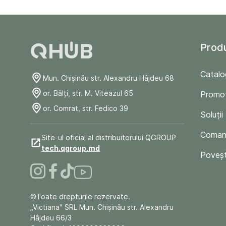
Prod
Catalo
Mun. Chişinău str. Alexandru Hâjdeu 68
or. Bălți, str. M. Viteazul 65
Promoț
or. Comrat, str. Fedico 39
Soluții
Comand
Site-ul oficial al distribuitorului QGROUP
tech.qgroup.md
Poveșt
©Toate drepturile rezervate.
„Victiana" SRL Mun. Chişinău str. Alexandru
Hâjdeu 66/3