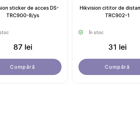
sion sticker de acces DS-
Hikvision cititor de dista
TRC900-8/ys
TRC902-1
 stoc
În stoc
87 lei
31 lei
Cumpără
Cumpără