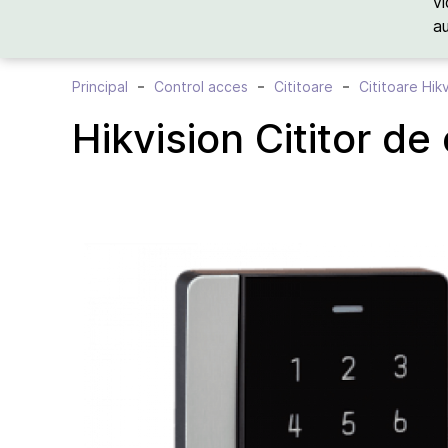
vi
a
Principal
Control acces
Cititoare
Cititoare Hik
Hikvision Cititor d