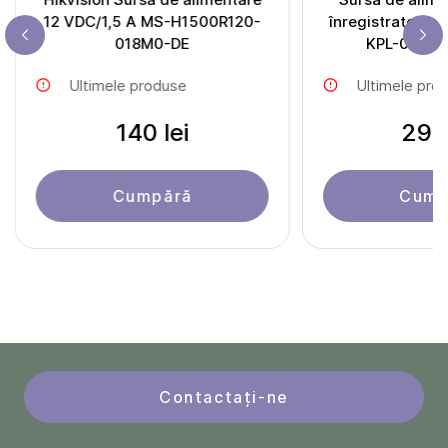
12 VDC/1,5 A MS-H1500R120-
înregistratoare 
018M0-DE
KPL-040F-V
Ultimele produse
Ultimele pro
140 lei
297 
Cumpără
Cump
Contactați-ne