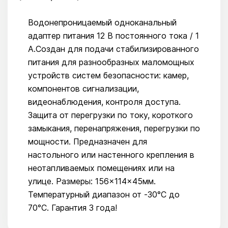
Водонепроницаемый одноканальный
адаптер питания 12 В постоянного тока / 1
А.Создан для подачи стабилизированного
питания для разнообразных маломощных
устройств систем безопасности: камер,
компонентов сигнализации,
видеонаблюдения, контроля доступа.
Защита от перегрузки по току, короткого
замыкания, перенапряжения, перегрузки по
мощности. Предназначен для
настольного или настенного крепления в
неотапливаемых помещениях или на
улице. Размеры: 156×114×45мм.
Температурный диапазон от -30°C до
70°C. Гарантия 3 года!