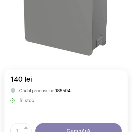
140 lei
Codul produsului:
186594
În stoc
Cumpără