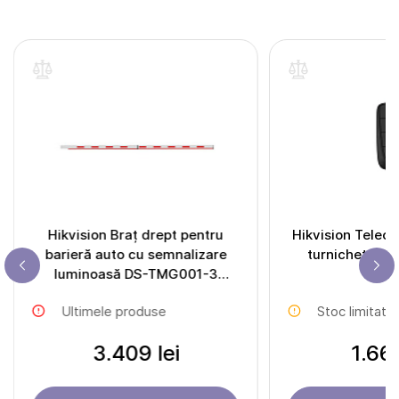
Hikvision Braț drept pentru
Hikvision Telec
barieră auto cu semnalizare
turnichete D
luminoasă DS-TMG001-3
(4m/24V light)
Ultimele produse
Stoc limitat
3.409 lei
1.661