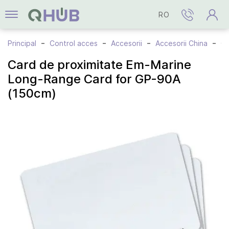
RO
Principal
Control acces
Accesorii
Accesorii China
Card de proximitate Em-Marine Long
Card de proximitate Em-Marine
Long-Range Card for GP-90A
(150cm)