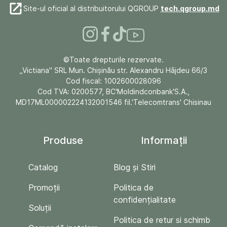
Site-ul oficial al distribuitorului QGROUP
tech.qgroup.md
©Toate drepturile rezervate.
„Victiana" SRL Mun. Chişinău str. Alexandru Hâjdeu 66/3
Cod fiscal: 1002600028096
Cod TVA: 0200577, BC'Moldindconbank'S.A.,
MD17ML000002224132001546 fil.'Telecomtrans' Chisinau
Produse
Informații
Catalog
Blog și Stiri
Promoții
Politica de
confidențialitate
Soluții
Politica de retur si schimb