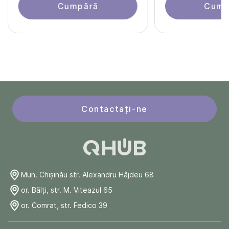
Cumpără
Cump
Contactați-ne
Mun. Chişinău str. Alexandru Hâjdeu 68
or. Bălți, str. M. Viteazul 65
or. Comrat, str. Fedico 39