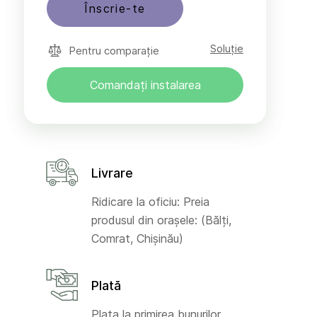
Înscrie-te
Soluție
Pentru comparație
Comandați instalarea
Livrare
Ridicare la oficiu: Preia
produsul din orașele: (Bălți,
Comrat, Chișinău)
Plată
Plata la primirea bunurilor,