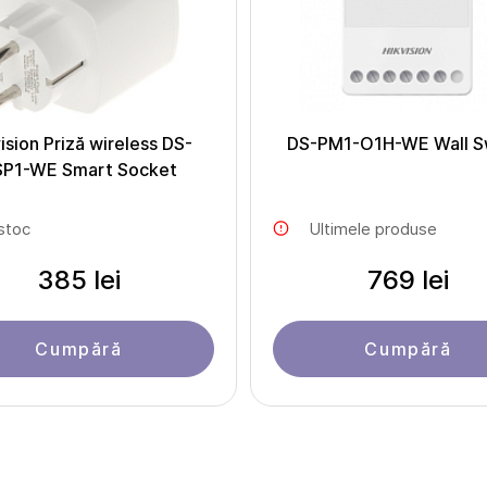
ision Priză wireless DS-
DS-PM1-O1H-WE Wall S
SP1-WE Smart Socket
 stoc
Ultimele produse
385 lei
769 lei
Cumpără
Cumpără