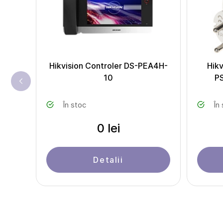
Hikvision Controler DS-PEA4H-
Hikv
10
P
În stoc
În
0 lei
Detalii