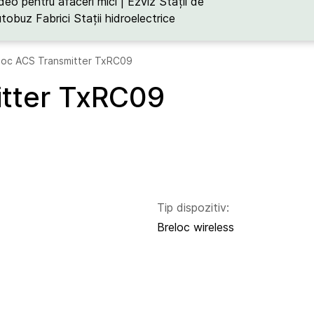
deo pentru afaceri mici | Ezviz
Stații de
utobuz
Fabrici
Stații hidroelectrice
loc ACS Transmitter TxRC09
itter TxRC09
Tip dispozitiv:
Breloc wireless