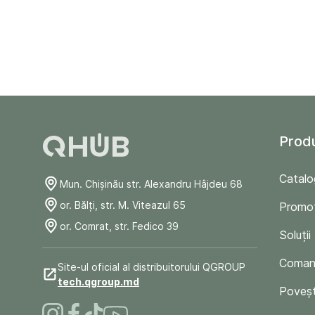
Prod
Catalo
Mun. Chişinău str. Alexandru Hâjdeu 68
or. Bălți, str. M. Viteazul 65
Promoț
or. Comrat, str. Fedico 39
Soluții
Comand
Site-ul oficial al distribuitorului QGROUP
tech.qgroup.md
Poveșt