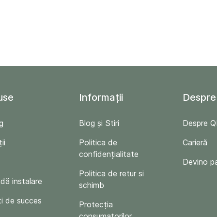
use
Informații
Despre
g
Blog și Stiri
Despre 
ii
Politica de
Carieră
confidențialitate
Devino p
Politica de retur si
ă instalare
schimb
i de succes
Protecția
consumatorilor