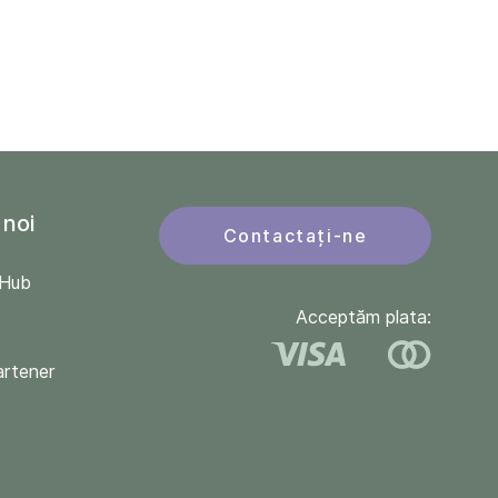
 noi
Contactați-ne
QHub
Acceptăm plata:
artener