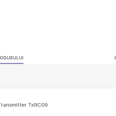
RODUSULUI
Transmitter TxRC09