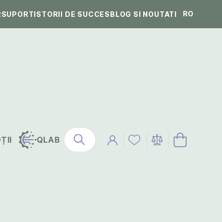
RO
R
SUPORT
ISTORII DE SUCCES
BLOG SI NOUTATI
ȚII
QLAB