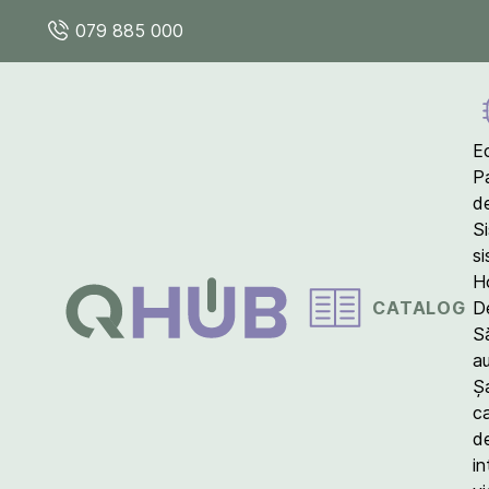
079 885 000
E
P
d
S
s
Ho
CATALOG
D
S
a
Ș
c
d
in