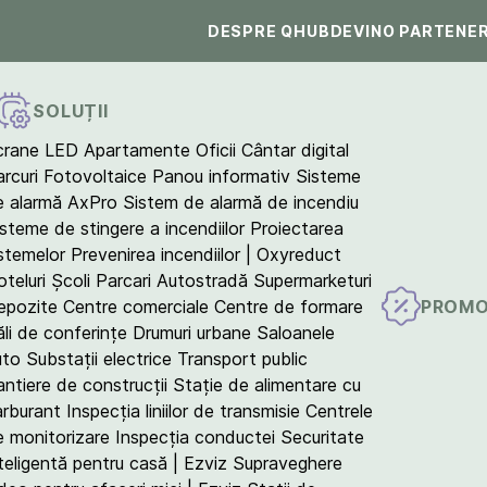
DESPRE QHUB
DEVINO PARTENE
SOLUȚII
crane LED
Apartamente
Oficii
Cântar digital
arcuri Fotovoltaice
Panou informativ
Sisteme
e alarmă AxPro
Sistem de alarmă de incendiu
isteme de stingere a incendiilor
Proiectarea
istemelor
Prevenirea incendiilor | Oxyreduct
teluri
Școli
Parcari
Autostradă
Supermarketuri
PROMO
epozite
Centre comerciale
Centre de formare
ăli de conferințe
Drumuri urbane
Saloanele
uto
Substații electrice
Transport public
antiere de construcții
Stație de alimentare cu
arburant
Inspecția liniilor de transmisie
Centrele
e monitorizare
Inspecția conductei
Securitate
teligentă pentru casă | Ezviz
Supraveghere