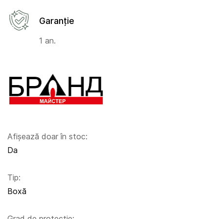
Garanție
1 an.
Afișează doar în stoc:
Da
Tip:
Boxă
Grad de protecție: