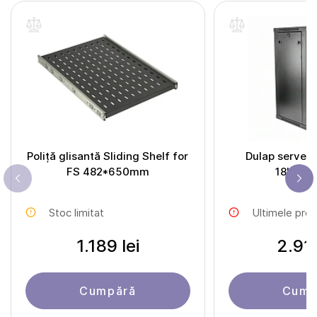
Poliță glisantă Sliding Shelf for
Dulap server
FS 482*650mm
18U/60
Stoc limitat
Ultimele pro
1.189 lei
2.919
Cumpără
Cump