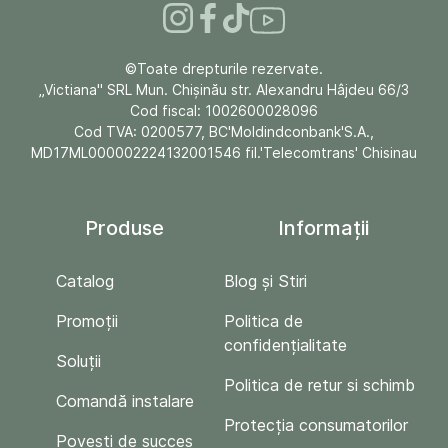
©Toate drepturile rezervate.
„Victiana" SRL Mun. Chişinău str. Alexandru Hâjdeu 66/3
Cod fiscal: 1002600028096
Cod TVA: 0200577, BC'Moldindconbank'S.A.,
MD17ML000002224132001546 fil.'Telecomtrans' Chisinau
Produse
Informații
Catalog
Blog și Stiri
Promoții
Politica de
confidențialitate
Soluții
Politica de retur si schimb
Comandă instalare
Protecția consumatorilor
Povești de succes