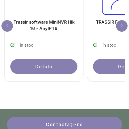
Trassir software MiniNVR Hik
TRASSIR Face A
16 - AnyIP 16
În stoc
În stoc
Detalii
Deta
Contactați-ne