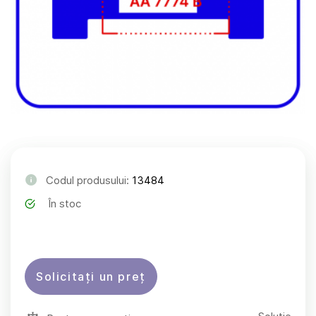
Codul produsului:
13484
În stoc
Solicitați un preț