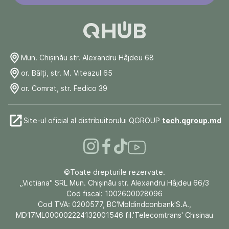
Mun. Chişinău str. Alexandru Hâjdeu 68
or. Bălți, str. M. Viteazul 65
or. Comrat, str. Fedico 39
Site-ul oficial al distribuitorului QGROUP
tech.qgroup.md
©Toate drepturile rezervate.
„Victiana" SRL Mun. Chişinău str. Alexandru Hâjdeu 66/3
Cod fiscal: 1002600028096
Cod TVA: 0200577, BC'Moldindconbank'S.A.,
MD17ML000002224132001546 fil.'Telecomtrans' Chisinau