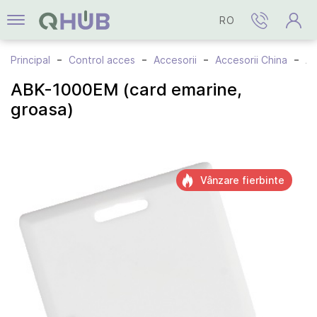
RO
Principal
Control acces
Accesorii
Accesorii China
ABK-1000EM (card emar
ABK-1000EM (card emarine,
groasa)
Vânzare fierbinte