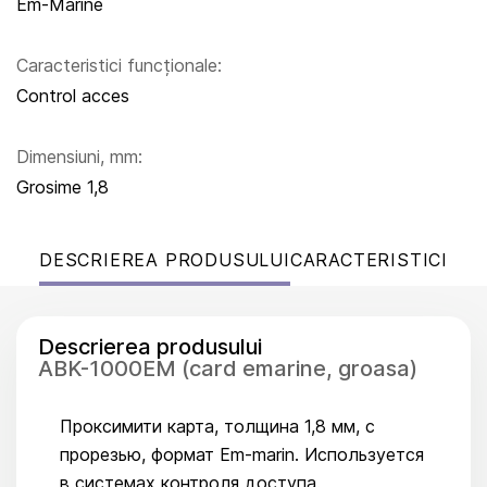
Em-Marine
Caracteristici funcționale:
Control acces
Dimensiuni, mm:
Grosime 1,8
DESCRIEREA PRODUSULUI
CARACTERISTICI
Descrierea produsului
ABK-1000EM (card emarine, groasa)
Проксимити карта, толщина 1,8 мм, с
прорезью, формат Em-marin. Используется
в системах контроля доступа.