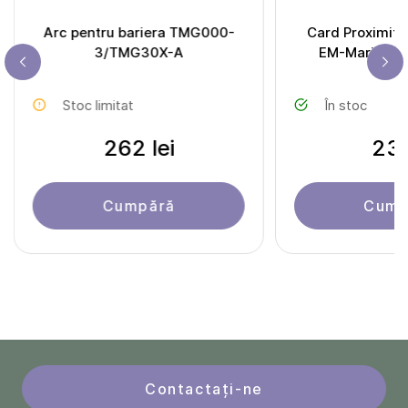
Arc pentru bariera TMG000-
Card Proximity
3/TMG30X-A
EM-Marine S
Stoc limitat
În stoc
262 lei
23 
Cumpără
Cump
Contactați-ne