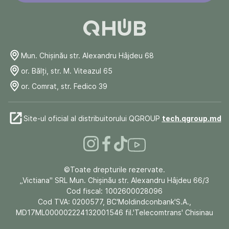
Mun. Chişinău str. Alexandru Hâjdeu 68
or. Bălți, str. M. Viteazul 65
or. Comrat, str. Fedico 39
Site-ul oficial al distribuitorului QGROUP
tech.qgroup.md
©Toate drepturile rezervate.
„Victiana" SRL Mun. Chişinău str. Alexandru Hâjdeu 66/3
Cod fiscal: 1002600028096
Cod TVA: 0200577, BC'Moldindconbank'S.A.,
MD17ML000002224132001546 fil.'Telecomtrans' Chisinau