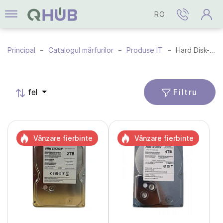
RO
Principal
Catalogul mărfurilor
Produse IT
Hard Disk-uri (HDD)
Filtru
fel
Vânzare fierbinte
Vânzare fierbinte