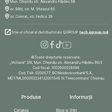
Mun. Chişinău str. Alexandru Hâjdeu 68
or. Bălți, str. M. Viteazul 65
or. Comrat, str. Fedico 39
Site-ul oficial al distribuitorului QGROUP
tech.qgroup.md
©Toate drepturile rezervate.
„Victiana" SRL Mun. Chişinău str. Alexandru Hâjdeu 66/3
Cod fiscal: 1002600028096
Cod TVA: 0200577, BC'Moldindconbank'S.A.,
MD17ML000002224132001546 fil.'Telecomtrans' Chisinau
Produse
Informații
Catalog
Blog și Stiri