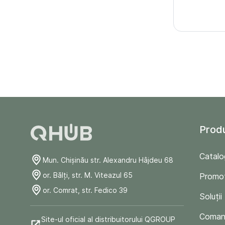
Prod
Catalo
Mun. Chişinău str. Alexandru Hâjdeu 68
or. Bălți, str. M. Viteazul 65
Promoț
or. Comrat, str. Fedico 39
Soluții
Comand
Site-ul oficial al distribuitorului QGROUP