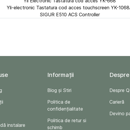
Yli Electronic Tastatura cod acces YK-668
Yli-electronic Tastatura cod acces touchscreen YK-106
SIGUR E510 ACS Controller
use
Informații
Despre
g
Blog și Stiri
Despre 
ii
Politica de
Carieră
confidențialitate
Devino p
Politica de retur si
ă instalare
schimb