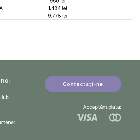
960 lei
8A
1.484 lei
9.778 lei
 noi
Contactați-ne
QHub
Acceptăm plata:
artener