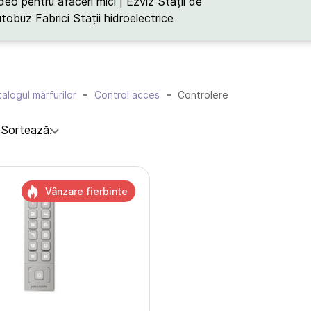
deo pentru afaceri mici | Ezviz
Stații de
utobuz
Fabrici
Stații hidroelectrice
alogul mărfurilor
Control acces
Controlere
:
Sortează:
Vânzare fierbinte