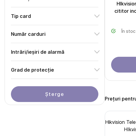
HIkvisi
cititor i
Tip card
În stoc
Număr carduri
Intrări/ieșiri de alarmă
Grad de protecție
Șterge
Prețuri pentr
Hikvision Te
HIkvi