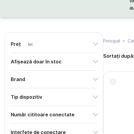
vi
a
Principal
Cat
Preț
lei
Sortați după
Afișează doar în stoc
Brand
Tip dispozitiv
Număr cititoare conectate
Interfețe de conectare