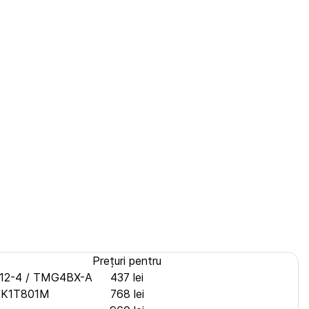
Prețuri pentru
G012-4 / TMG4BX-A
437 lei
DS-K1T801M
768 lei