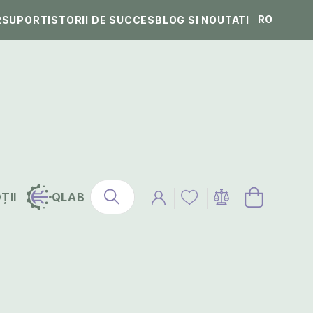
RO
R
SUPORT
ISTORII DE SUCCES
BLOG SI NOUTATI
ȚII
QLAB