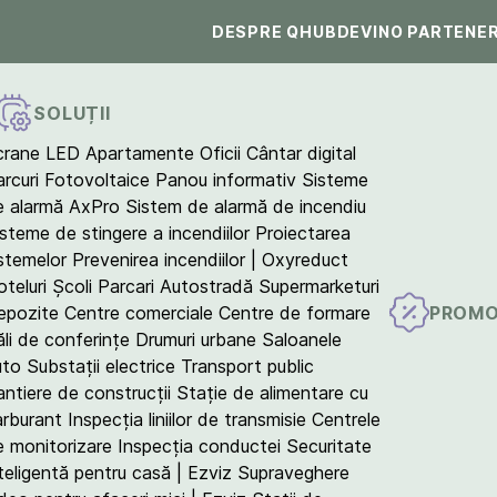
DESPRE QHUB
DEVINO PARTENE
SOLUȚII
crane LED
Apartamente
Oficii
Cântar digital
arcuri Fotovoltaice
Panou informativ
Sisteme
e alarmă AxPro
Sistem de alarmă de incendiu
isteme de stingere a incendiilor
Proiectarea
istemelor
Prevenirea incendiilor | Oxyreduct
teluri
Școli
Parcari
Autostradă
Supermarketuri
PROMO
epozite
Centre comerciale
Centre de formare
ăli de conferințe
Drumuri urbane
Saloanele
uto
Substații electrice
Transport public
antiere de construcții
Stație de alimentare cu
arburant
Inspecția liniilor de transmisie
Centrele
e monitorizare
Inspecția conductei
Securitate
teligentă pentru casă | Ezviz
Supraveghere