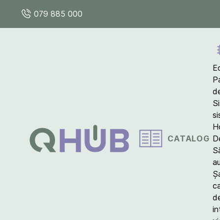
079 885 000
E
P
d
S
s
Ho
CATALOG
D
S
a
Ș
c
d
in