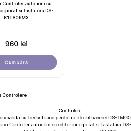
on Controler autonom cu
ncorporat si tastatura DS-
K1T809MX
960 lei
Cumpără
u Controlere
Controlere
lecomanda cu trei butoane pentru controlul barierei DS-TM
sion Controler autonom cu cititor incorporat si tastatura 