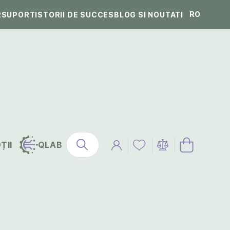
RO
R
SUPORT
ISTORII DE SUCCES
BLOG SI NOUTATI
ȚII
QLAB