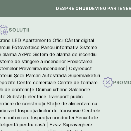
DESPRE QHUB
DEVINO PARTENE
SOLUȚII
crane LED
Apartamente
Oficii
Cântar digital
arcuri Fotovoltaice
Panou informativ
Sisteme
e alarmă AxPro
Sistem de alarmă de incendiu
isteme de stingere a incendiilor
Proiectarea
istemelor
Prevenirea incendiilor | Oxyreduct
teluri
Școli
Parcari
Autostradă
Supermarketuri
PROMO
epozite
Centre comerciale
Centre de formare
ăli de conferințe
Drumuri urbane
Saloanele
uto
Substații electrice
Transport public
antiere de construcții
Stație de alimentare cu
arburant
Inspecția liniilor de transmisie
Centrele
e monitorizare
Inspecția conductei
Securitate
teligentă pentru casă | Ezviz
Supraveghere