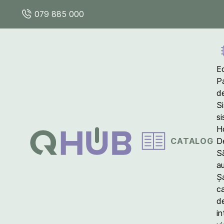
079 885 000
E
P
d
S
s
Ho
CATALOG
D
S
a
Ș
c
d
in