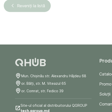
Reveniți la listă
Prod
Catalo
Mun. Chişinău str. Alexandru Hâjdeu 68
or. Bălți, str. M. Viteazul 65
Promoț
or. Comrat, str. Fedico 39
Soluții
Comand
Site-ul oficial al distribuitorului QGROUP
tech.qgroup.md