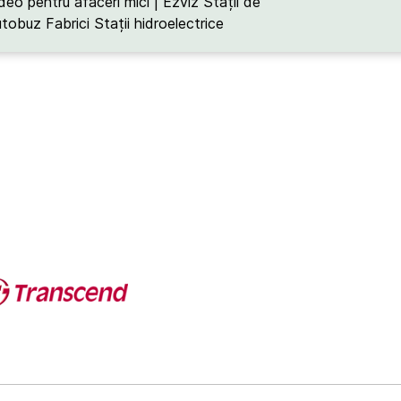
deo pentru afaceri mici | Ezviz
Stații de
utobuz
Fabrici
Stații hidroelectrice