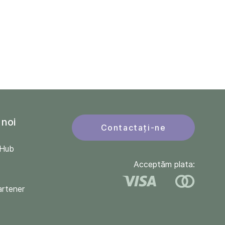
 noi
Contactați-ne
QHub
Acceptăm plata:
artener