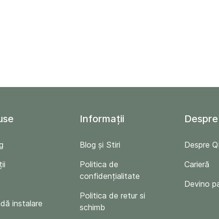
use
Informații
Despre
g
Blog și Stiri
Despre 
ii
Politica de
Carieră
confidențialitate
Devino p
Politica de retur si
ă instalare
schimb