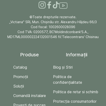
©Toate drepturile rezervate.
„Victiana" SRL Mun. Chişinău str. Alexandru Hâjdeu 66/3
Cod fiscal: 1002600028096
Cod TVA: 0200577, BC'Moldindconbank'S.A.,
MD17ML000002224132001546 fil.'Telecomtrans' Chisinau
Produse
Informații
Catalog
Blog și Stiri
Promoții
Politica de
confidențialitate
Soluții
Politica de retur si schimb
Comandă instalare
Protecția consumatorilor
Povești de succes