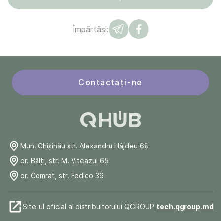
Împărtăși:
Contactați-ne
Mun. Chişinău str. Alexandru Hâjdeu 68
or. Bălți, str. M. Viteazul 65
or. Comrat, str. Fedico 39
Site-ul oficial al distribuitorului QGROUP
tech.qgroup.md