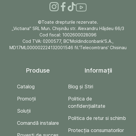
©Toate drepturile rezervate.
„Victiana" SRL Mun. Chişinău str. Alexandru Hâjdeu 66/3
Cod fiscal: 1002600028096
Cod TVA: 0200577, BC'Moldindconbank'S.A.,
MD17ML000002224132001546 fil.'Telecomtrans' Chisinau
Produse
Informații
Catalog
Blog și Stiri
Promoții
Politica de
confidențialitate
Soluții
Politica de retur si schimb
Comandă instalare
Protecția consumatorilor
Povești de succes