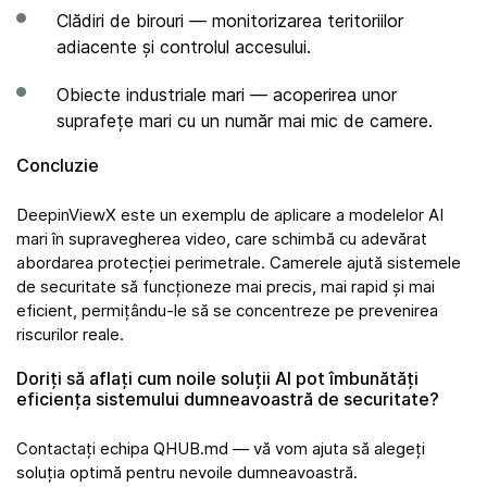
Clădiri de birouri — monitorizarea teritoriilor
adiacente și controlul accesului.
Obiecte industriale mari — acoperirea unor
suprafețe mari cu un număr mai mic de camere.
Concluzie
DeepinViewX este un exemplu de aplicare a modelelor AI
mari în supravegherea video, care schimbă cu adevărat
abordarea protecției perimetrale. Camerele ajută sistemele
de securitate să funcționeze mai precis, mai rapid și mai
eficient, permițându-le să se concentreze pe prevenirea
riscurilor reale.
Doriți să aflați cum noile soluții AI pot îmbunătăți
eficiența sistemului dumneavoastră de securitate?
Contactați echipa QHUB.md — vă vom ajuta să alegeți
soluția optimă pentru nevoile dumneavoastră.