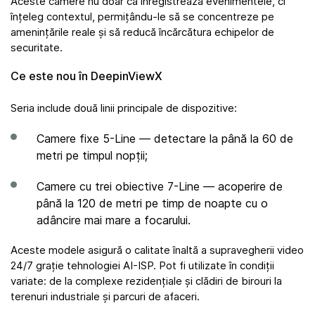
Aceste camere nu doar că înregistrează evenimentele, ci
înțeleg contextul, permițându-le să se concentreze pe
amenințările reale și să reducă încărcătura echipelor de
securitate.
Ce este nou în DeepinViewX
Seria include două linii principale de dispozitive:
Camere fixe 5-Line — detectare la până la 60 de
metri pe timpul nopții;
Camere cu trei obiective 7-Line — acoperire de
până la 120 de metri pe timp de noapte cu o
adâncire mai mare a focarului.
Aceste modele asigură o calitate înaltă a supravegherii video
24/7 grație tehnologiei AI-ISP. Pot fi utilizate în condiții
variate: de la complexe rezidențiale și clădiri de birouri la
terenuri industriale și parcuri de afaceri.