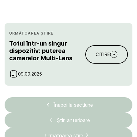
URMĂTOAREA ȘTIRE
Totul într-un singur
dispozitiv: puterea
CITIRE
camerelor Multi-Lens
09.09.2025
Înapoi la secțiune
Știri anterioare
Următoarea știre