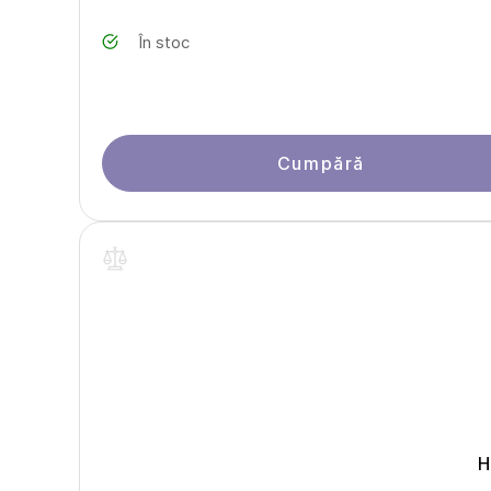
În stoc
Cumpără
H