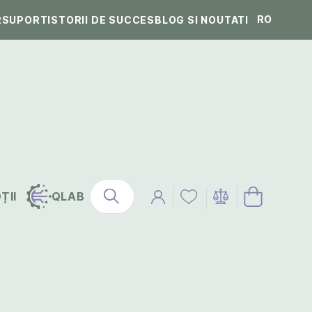
RO
R
SUPORT
ISTORII DE SUCCES
BLOG SI NOUTATI
ȚII
QLAB