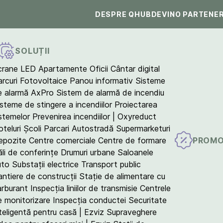
DESPRE QHUB
DEVINO PARTENE
SOLUȚII
crane LED
Apartamente
Oficii
Cântar digital
arcuri Fotovoltaice
Panou informativ
Sisteme
e alarmă AxPro
Sistem de alarmă de incendiu
isteme de stingere a incendiilor
Proiectarea
istemelor
Prevenirea incendiilor | Oxyreduct
teluri
Școli
Parcari
Autostradă
Supermarketuri
PROMO
epozite
Centre comerciale
Centre de formare
ăli de conferințe
Drumuri urbane
Saloanele
uto
Substații electrice
Transport public
antiere de construcții
Stație de alimentare cu
arburant
Inspecția liniilor de transmisie
Centrele
e monitorizare
Inspecția conductei
Securitate
teligentă pentru casă | Ezviz
Supraveghere