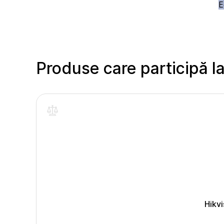
E
Produse care participă l
Hikv