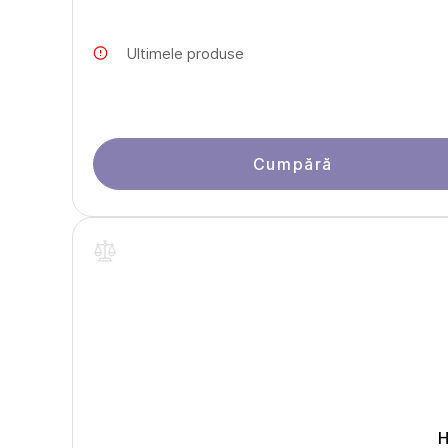
Ultimele produse
Cumpără
H