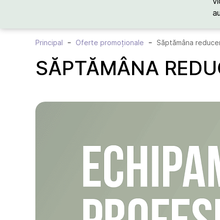
vi
a
Principal
Oferte promoționale
Săptămâna reduceri
SĂPTĂMÂNA REDUC