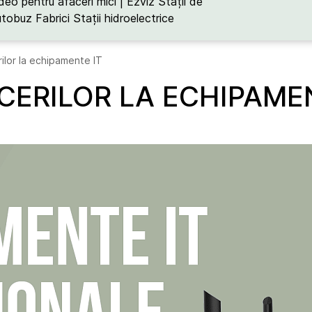
deo pentru afaceri mici | Ezviz
Stații de
utobuz
Fabrici
Stații hidroelectrice
lor la echipamente IT
ERILOR LA ECHIPAMEN