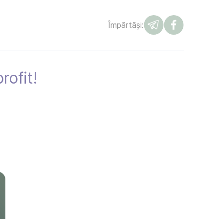
Împărtăși:
rofit!