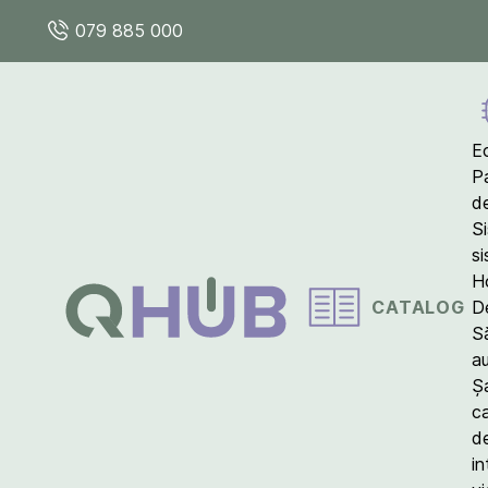
079 885 000
E
P
d
S
s
Ho
CATALOG
D
S
a
Ș
c
d
in