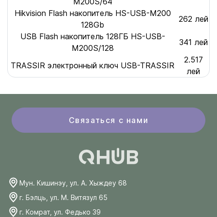
M200S/64
Hikvision Flash накопитель HS-USB-M200
262 лей
128Gb
USB Flash накопитель 128ГБ HS-USB-
341 лей
M200S/128
2.517
TRASSIR электронный ключ USB-TRASSIR
лей
Связаться с нами
Мун. Кишинэу, ул. А. Хыждеу 68
г. Бэлць, ул. М. Витязул 65
г. Комрат, ул. Федько 39