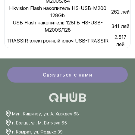
M200S/64
Hikvision Flash накопитель HS-USB-M200
262 лей
128Gb
USB Flash накопитель 128ГБ HS-USB-
341 лей
M200S/128
2.517
TRASSIR электронный ключ USB-TRASSIR
лей
Связаться с нами
Мун. Кишинэу, ул. А. Хыждеу 68
г. Бэлць, ул. М. Витязул 65
г. Комрат, ул. Федько 39