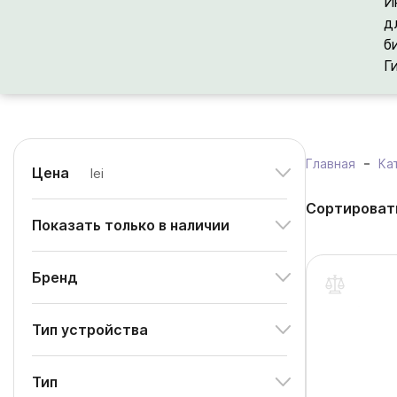
И
д
б
Г
Главная
Ка
Цена
lei
Сортироват
Показать только в наличии
Бренд
Тип устройства
Тип