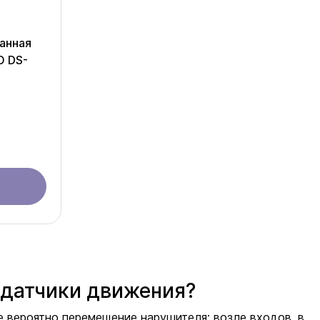
ранная
O DS-
 датчики движения?
е вероятно перемещение нарушителя: возле входов, в