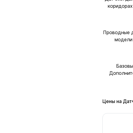
коридорах
Проводные д
модели 
Базовы
Дополните
Цены на Дат