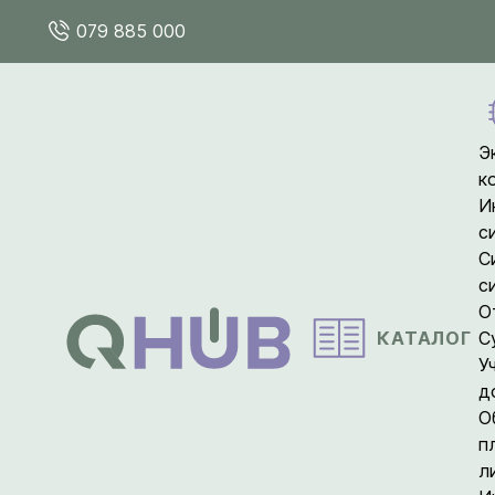
079 885 000
Э
к
И
с
С
с
О
КАТАЛОГ
С
У
д
О
п
л