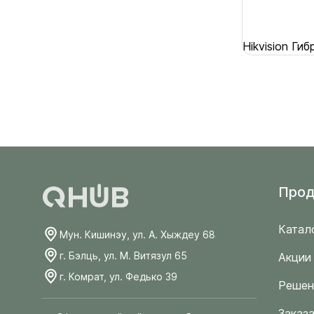
Hikvision Г
Прод
Катал
Мун. Кишинэу, ул. А. Хыждеу 68
г. Бэлць, ул. М. Витязул 65
Акции
г. Комрат, ул. Федько 39
Решен
Заказа