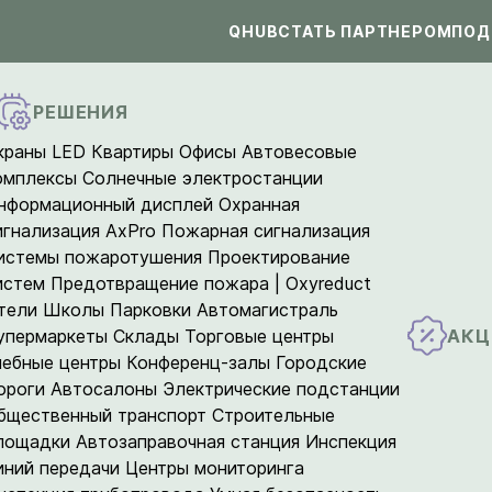
QHUB
СТАТЬ ПАРТНЕРОМ
ПОД
РЕШЕНИЯ
краны LED
Квартиры
Офисы
Автовесовые
омплексы
Солнечные электростанции
нформационный дисплей
Охранная
игнализация AxPro
Пожарная сигнализация
истемы пожаротушения
Проектирование
истем
Предотвращение пожара | Oxyreduct
тели
Школы
Парковки
Автомагистраль
АКЦ
упермаркеты
Склады
Торговые центры
чебные центры
Конференц-залы
Городские
ороги
Автосалоны
Электрические подстанции
бщественный транспорт
Строительные
лощадки
Автозаправочная станция
Инспекция
иний передачи
Центры мониторинга