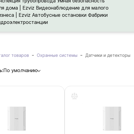
нспекция трубопровода
Умная безопасность
ля дома | Ezviz
Видеонаблюдение для малого
изнеса | Ezviz
Автобусные остановки
Фабрики
идроэлектростанции
талог товаров
Охранные системы
Датчики и детекторы
ь:
По умолчанию