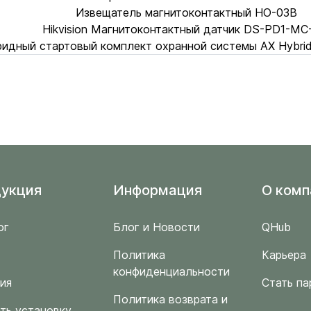
Извещатель магнитоконтактный HO-03B
Hikvision Магнитоконтактный датчик DS-PD1-M
ибридный стартовый комплект охранной системы AX Hybr
укция
Информация
O комп
ог
Блог и Новости
QHub
Политика
Карьера
конфиденциальности
ия
Стать па
Политика возврата и
ть установку