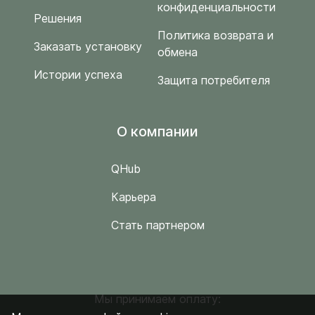
конфиденциальности
Решения
Политика возврата и
Заказать установку
обмена
Истории успеха
Защита потребителя
O компании
QHub
Карьера
Стать партнером
Мы принимаем оплату: