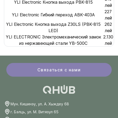
YLI Electronic Кнопка выхода PBK-815
лей
227
YLI Electronic Гибкий переход ABK-403A
лей
YLI Electronic Кнопка выхода Z30LS (PBK-815
262
LED)
лей
YLI ELECTRONIC Электромеханический замок
2.130
из нержавеющей стали YB-500C
лей
Связаться с нами
Мун. Кишинэу, ул. А. Хыждеу 68
г. Бэлць, ул. М. Витязул 65