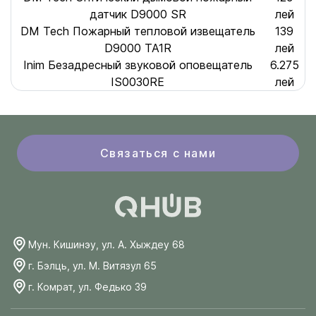
датчик D9000 SR
лей
DM Tech Пожарный тепловой извещатель
139
D9000 TA1R
лей
Inim Безадресный звуковой оповещатель
6.275
IS0030RE
лей
Связаться с нами
Мун. Кишинэу, ул. А. Хыждеу 68
г. Бэлць, ул. М. Витязул 65
г. Комрат, ул. Федько 39