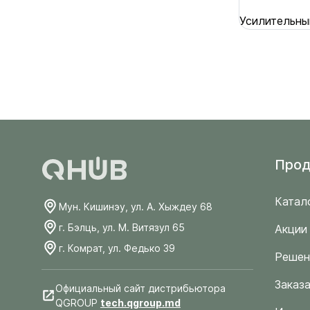
Усилительны
Прод
Катал
Мун. Кишинэу, ул. А. Хыждеу 68
г. Бэлць, ул. М. Витязул 65
Акции
г. Комрат, ул. Федько 39
Решен
Заказа
Официальный сайт дистрибьютора
QGROUP
tech.qgroup.md