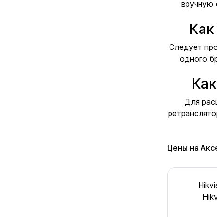
вручную 
Как
Следует про
одного б
Как
Для рас
ретранслято
Цены на Акс
Hikv
Hik