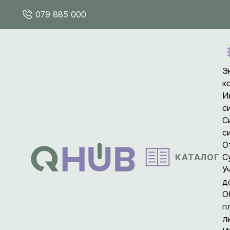
079 885 000
Э
к
И
с
С
с
О
КАТАЛОГ
С
У
д
О
п
л