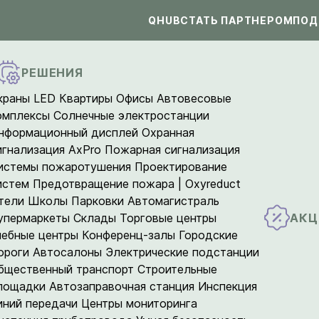
QHUB
СТАТЬ ПАРТНЕРОМ
ПОД
РЕШЕНИЯ
краны LED
Квартиры
Офисы
Автовесовые
омплексы
Солнечные электростанции
нформационный дисплей
Охранная
игнализация AxPro
Пожарная сигнализация
истемы пожаротушения
Проектирование
истем
Предотвращение пожара | Oxyreduct
тели
Школы
Парковки
Автомагистраль
АКЦ
упермаркеты
Склады
Торговые центры
чебные центры
Конференц-залы
Городские
ороги
Автосалоны
Электрические подстанции
бщественный транспорт
Строительные
лощадки
Автозаправочная станция
Инспекция
иний передачи
Центры мониторинга