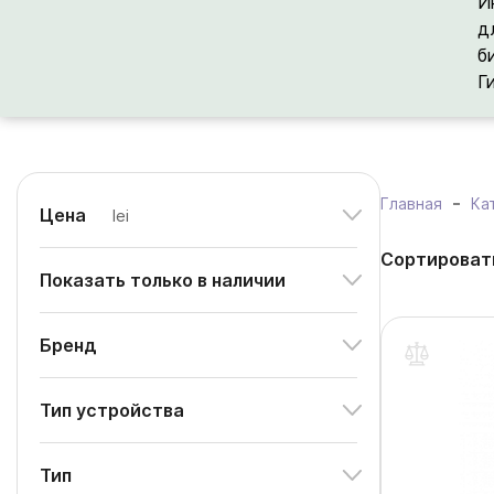
И
д
б
Г
Главная
Ка
Цена
lei
Сортироват
Показать только в наличии
Бренд
Тип устройства
Тип