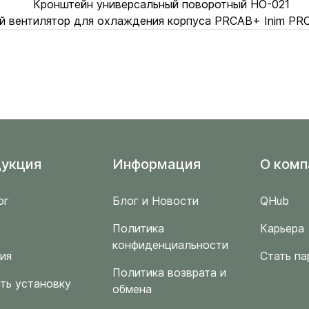
Кронштейн универсальный поворотный HO-021
й вентилятор для охлаждения корпуса PRCAB+ Inim 
укция
Информация
O комп
ог
Блог и Новости
QHub
Политика
Карьера
конфиденциальности
ия
Стать па
Политика возврата и
ть установку
обмена