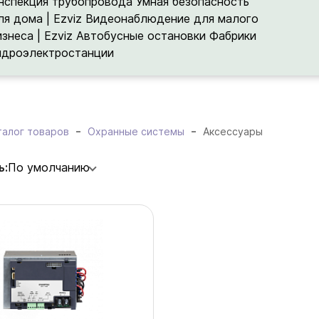
нспекция трубопровода
Умная безопасность
ля дома | Ezviz
Видеонаблюдение для малого
изнеса | Ezviz
Автобусные остановки
Фабрики
идроэлектростанции
талог товаров
Охранные системы
Аксессуары
ь:
По умолчанию