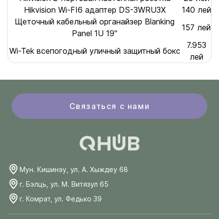
Hikvision Wi-FI6 адаптер DS-3WRU3X
140 лей
Щеточный кабельный органайзер Blanking
157 лей
Panel 1U 19"
7.953
Wi-Tek всепогодный уличный защитный бокс
лей
Связаться с нами
Мун. Кишинэу, ул. А. Хыждеу 68
г. Бэлць, ул. М. Витязул 65
г. Комрат, ул. Федько 39