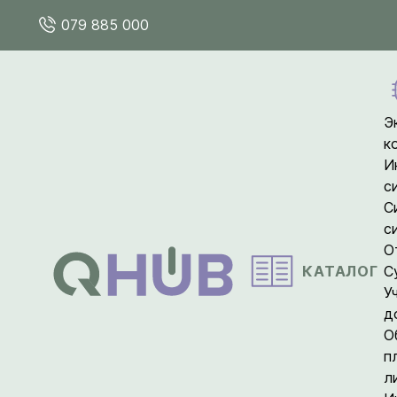
079 885 000
Э
к
И
с
С
с
О
КАТАЛОГ
С
У
д
О
п
л