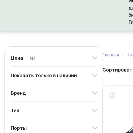
И
д
б
Г
Главная
Ка
Цена
lei
Сортироват
Показать только в наличии
Бренд
Тип
Порты