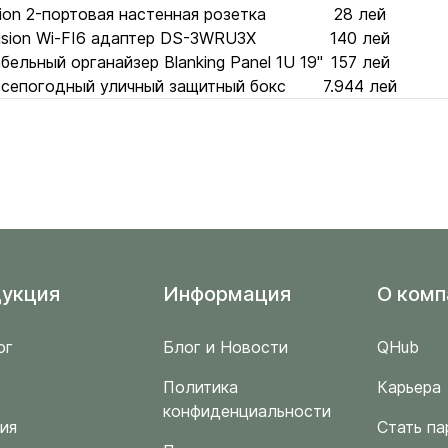
sion 2-портовая настенная розетка
28 лей
ision Wi-FI6 адаптер DS-3WRU3X
140 лей
ельный органайзер Blanking Panel 1U 19"
157 лей
всепогодный уличный защитный бокс
7.944 лей
укция
Информация
O комп
ог
Блог и Новости
QHub
Политика
Карьера
конфиденциальности
ия
Стать па