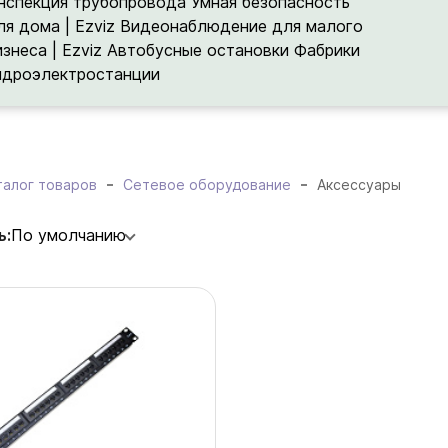
нспекция трубопровода
Умная безопасность
ля дома | Ezviz
Видеонаблюдение для малого
изнеса | Ezviz
Автобусные остановки
Фабрики
идроэлектростанции
талог товаров
Сетевое оборудование
Аксессуары
ь:
По умолчанию