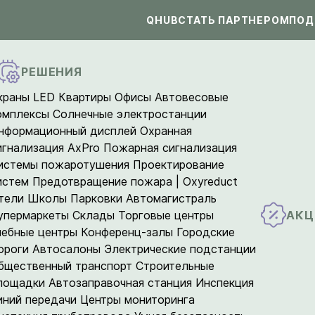
QHUB
СТАТЬ ПАРТНЕРОМ
ПОД
РЕШЕНИЯ
краны LED
Квартиры
Офисы
Автовесовые
омплексы
Солнечные электростанции
нформационный дисплей
Охранная
игнализация AxPro
Пожарная сигнализация
истемы пожаротушения
Проектирование
истем
Предотвращение пожара | Oxyreduct
тели
Школы
Парковки
Автомагистраль
АКЦ
упермаркеты
Склады
Торговые центры
чебные центры
Конференц-залы
Городские
ороги
Автосалоны
Электрические подстанции
бщественный транспорт
Строительные
лощадки
Автозаправочная станция
Инспекция
иний передачи
Центры мониторинга