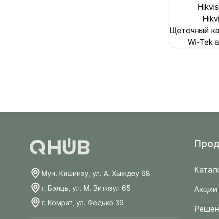
Hikvi
Hikv
Щеточный каб
Wi-Tek 
Прод
Катал
Мун. Кишинэу, ул. А. Хыждеу 68
г. Бэлць, ул. М. Витязул 65
Акции
г. Комрат, ул. Федько 39
Решен