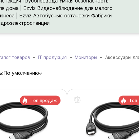
нспекция трубопровода
Умная безопасность
ля дома | Ezviz
Видеонаблюдение для малого
изнеса | Ezviz
Автобусные остановки
Фабрики
идроэлектростанции
талог товаров
IT продукция
Мониторы
Аксессуары дл
ь:
По умолчанию
Топ продаж
Топ