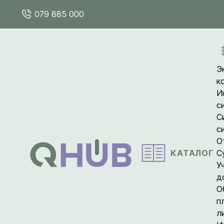
079 885 000
Э
к
И
с
С
с
О
КАТАЛОГ
С
У
д
О
п
л