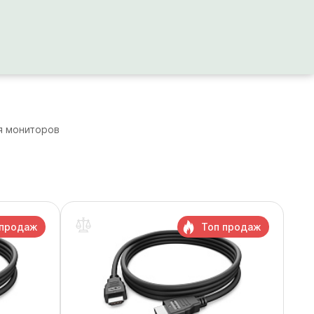
я мониторов
 продаж
Топ продаж