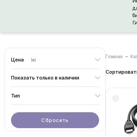
И
д
б
Г
Главная
Ка
Цена
lei
Сортироват
Показать только в наличии
Тип
Сбросить