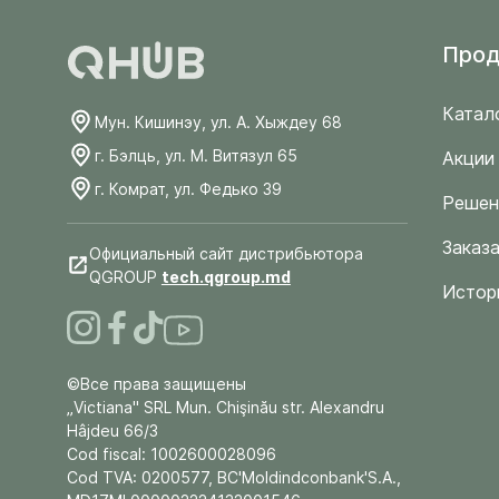
Прод
Катал
Мун. Кишинэу, ул. А. Хыждеу 68
г. Бэлць, ул. М. Витязул 65
Акции
г. Комрат, ул. Федько 39
Решен
Заказа
Официальный сайт дистрибьютора
QGROUP
tech.qgroup.md
Истор
©Все права защищены
„Victiana" SRL Mun. Chişinău str. Alexandru
Hâjdeu 66/3
Cod fiscal: 1002600028096
Cod TVA: 0200577, BC'Moldindconbank'S.A.,