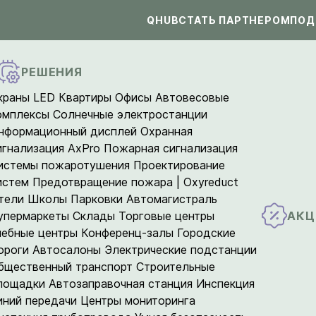
QHUB
СТАТЬ ПАРТНЕРОМ
ПОД
РЕШЕНИЯ
краны LED
Квартиры
Офисы
Автовесовые
омплексы
Солнечные электростанции
нформационный дисплей
Охранная
игнализация AxPro
Пожарная сигнализация
истемы пожаротушения
Проектирование
истем
Предотвращение пожара | Oxyreduct
тели
Школы
Парковки
Автомагистраль
АКЦ
упермаркеты
Склады
Торговые центры
чебные центры
Конференц-залы
Городские
ороги
Автосалоны
Электрические подстанции
бщественный транспорт
Строительные
лощадки
Автозаправочная станция
Инспекция
иний передачи
Центры мониторинга