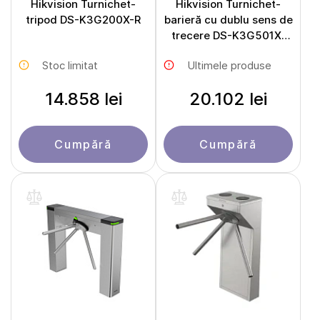
Hikvision Turnichet-
Hikvision Turnichet-
tripod DS-K3G200X-R
barieră cu dublu sens de
trecere DS-K3G501X-
R/M
Stoc limitat
Ultimele produse
14.858 lei
20.102 lei
Cumpără
Cumpără