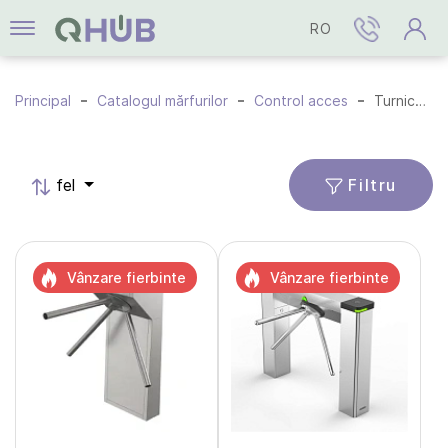
RO
Principal
Catalogul mărfurilor
Control acces
Turnichete
Filtru
fel
Vânzare fierbinte
Vânzare fierbinte