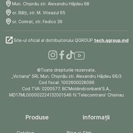
Mun. Chişinău str. Alexandru Hâjdeu 68
or. Bălți, str. M. Viteazul 65
or. Comrat, str. Fedico 39
Site-ul oficial al distribuitorului QGROUP
tech.qgroup.md
©Toate drepturile rezervate.
„Victiana" SRL Mun. Chişinău str. Alexandru Hâjdeu 66/3
Cod fiscal: 1002600028096
Cod TVA: 0200577, BC'Moldindconbank'S.A.,
MD17ML000002224132001546 fil.'Telecomtrans' Chisinau
Produse
Informații