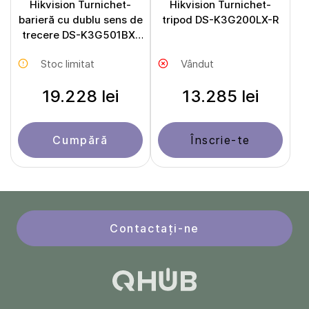
Hikvision Turnichet-
Hikvision Turnichet-
barieră cu dublu sens de
tripod DS-K3G200LX-R
trecere DS-K3G501BX-
R/M
Stoc limitat
Vândut
19.228 lei
13.285 lei
Cumpără
Înscrie-te
Contactați-ne