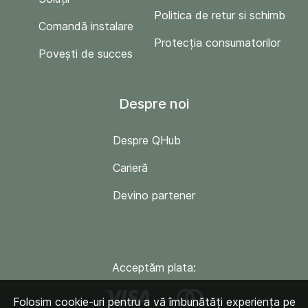
Politica de retur si schimb
Comandă instalare
Protecția consumatorilor
Povești de succes
Despre noi
Despre QHub
Carieră
Devino partener
Acceptăm plata:
Folosim cookie-uri pentru a vă îmbunătăți experiența pe