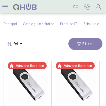
RO
Principal
Catalogul mărfurilor
Produse IT
Stick-uri de memorie USB
Filtru
fel
Vânzare fierbinte
Vânzare fierbinte