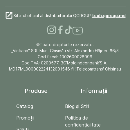
Site-ul oficial al distribuitorului QGROUP
tech.qgroup.md
©Toate drepturile rezervate.
„Victiana" SRL Mun. Chişinău str. Alexandru Hâjdeu 66/3
Cod fiscal: 1002600028096
Cod TVA: 0200577, BC'Moldindconbank'S.A.,
MD17ML000002224132001546 fil.'Telecomtrans' Chisinau
Produse
Informații
Catalog
Blog și Stiri
Promoții
Politica de
confidențialitate
Soluții