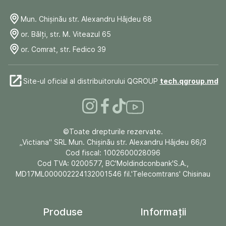
Mun. Chişinău str. Alexandru Hâjdeu 68
or. Bălți, str. M. Viteazul 65
or. Comrat, str. Fedico 39
Site-ul oficial al distribuitorului QGROUP
tech.qgroup.md
©Toate drepturile rezervate.
„Victiana" SRL Mun. Chişinău str. Alexandru Hâjdeu 66/3
Cod fiscal: 1002600028096
Cod TVA: 0200577, BC'Moldindconbank'S.A.,
MD17ML000002224132001546 fil.'Telecomtrans' Chisinau
Produse
Informații