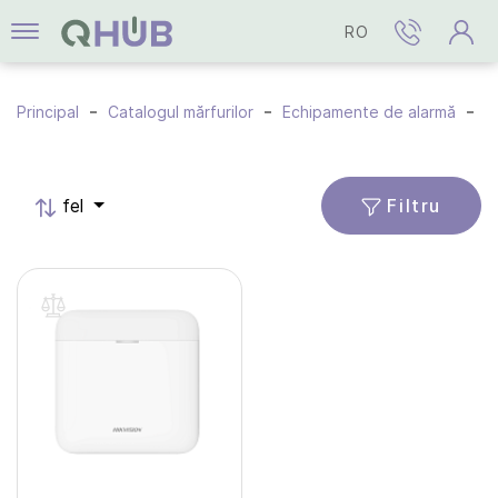
RO
Principal
Catalogul mărfurilor
Echipamente de alarmă
S
Filtru
fel