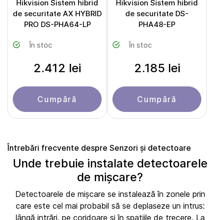
Hikvision Sistem hibrid
Hikvision Sistem hibrid
de securitate AX HYBRID
de securitate DS-
PRO DS-PHA64-LP
PHA48-EP
În stoc
În stoc
2.412 lei
2.185 lei
Cumpără
Cumpără
Întrebări frecvente despre Senzori și detectoare
Unde trebuie instalate detectoarele
de mișcare?
Detectoarele de mișcare se instalează în zonele prin
care este cel mai probabil să se deplaseze un intrus:
lângă intrări, pe coridoare și în spațiile de trecere. La