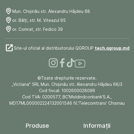
Mun. Chişinău str. Alexandru Hâjdeu 68
or. Bălți, str. M. Viteazul 65
or. Comrat, str. Fedico 39
Site-ul oficial al distribuitorului QGROUP
tech.qgroup.md
©Toate drepturile rezervate.
„Victiana" SRL Mun. Chişinău str. Alexandru Hâjdeu 66/3
Cod fiscal: 1002600028096
Cod TVA: 0200577, BC'Moldindconbank'S.A.,
MD17ML000002224132001546 fil.'Telecomtrans' Chisinau
Produse
Informații