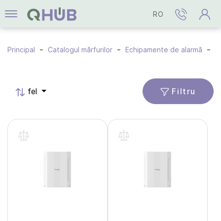
RO
Principal
Catalogul mărfurilor
Echipamente de alarmă
S
Filtru
fel